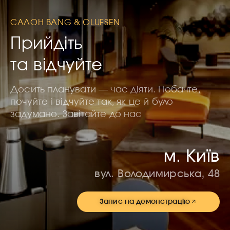
САЛОН BANG & OLUFSEN
Прийдіть
та відчуйте
Досить планувати — час діяти. Побачте,
почуйте і відчуйте так, як це й було
задумано. Завітайте до нас
м. Київ
вул. Володимирська, 48
Запис на демонстрацію