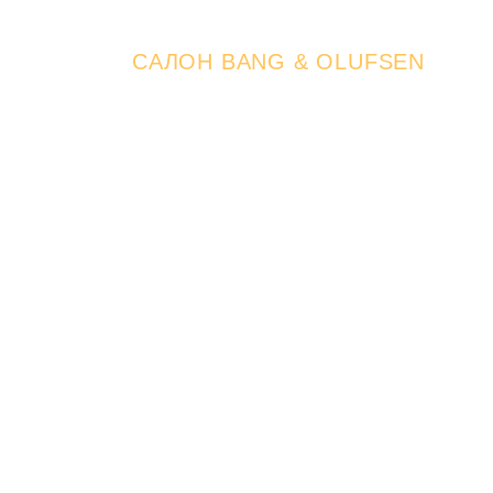
САЛОН BANG & OLUFSEN
Прийдіть
та відчуй
Досить планувати — час діяти. По
відчуйте так, як це й було задума