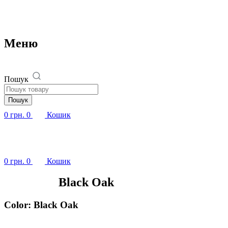
Перейти
до
вмісту
Меню
Пошук
Пошук
0
грн.
0
Кошик
0
грн.
0
Кошик
Головна /
Black Oak
Color: Black Oak