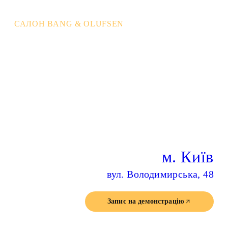
САЛОН BANG & OLUFSEN
Прийдіть
та відчуйте
Досить планувати — час діяти. Побачте,
почуйте і відчуйте так, як це й було задумано.
Завітайте до нас
м. Київ
вул. Володимирська, 48
Запис на демонстрацію