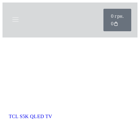
0
грн.
0
Головна /
40
Діагональ, дюйм: 40
TCL S5K QLED TV