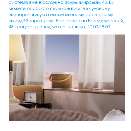
система вже в салоні на Володимирській, 48. Ви
можете особисто переконатися в її чудовому
відтворенні звука і ексклюзивному зовнішньому
вигляді! Запрошуємо Вас, салон на Володимирській,
48 працює з понеділка по пятницю, 10.00-18.00.