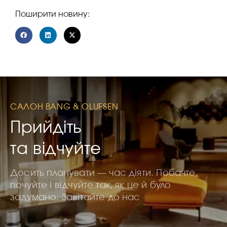
Поширити новину:
САЛОН BANG & OLUFSEN
Прийдіть
та відчуйте
Досить планувати — час діяти. Побачте,
почуйте і відчуйте так, як це й було
задумано. Завітайте до нас