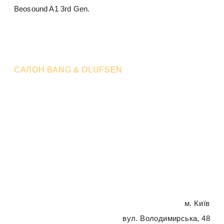
Beosound A1 3rd Gen.
САЛОН BANG & OLUFSEN
Прийдіть
та відчуйте
Досить планувати — час діяти. Побачте,
почуйте і відчуйте так, як це й було
задумано. Завітайте до нас
м. Київ
вул. Володимирська, 48