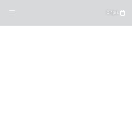
0
грн.
Головна /
Beosound A9
Позначка:
Beosound A9