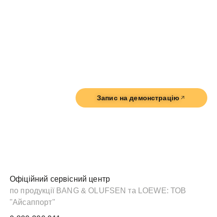
почуйте і відчуйте так, як це й було задумано.
Завітайте до нас
м. Київ
вул. Володимирська, 48
Запис на демонстрацію
Офіційний сервісний центр
по продукції BANG & OLUFSEN та LOEWE: ТОВ
"Айсаппорт"