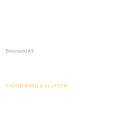
Beosound A9
САЛОН BANG & OLUFSEN
Прийдіть
та відчуйте
Досить планувати — час діяти. Побачте,