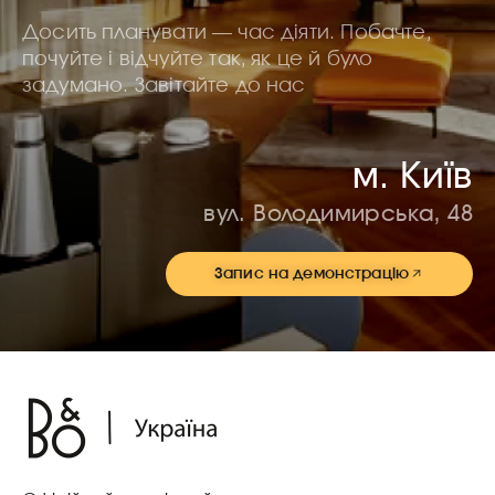
Досить планувати — час діяти. Побачте,
почуйте і відчуйте так, як це й було
задумано. Завітайте до нас
м. Київ
вул. Володимирська, 48
Запис на демонстрацію