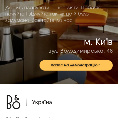
Досить планувати — час діяти. Побачте,
почуйте і відчуйте так, як це й було
задумано. Завітайте до нас
м. Київ
вул. Володимирська, 48
Запис на демонстрацію