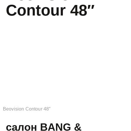
Contour 48″
Beovision Contour 48″
салон BANG &