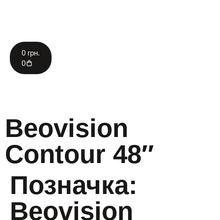
0
грн.
0
Головна /
Beovision
Contour 48″
Позначка:
Beovision