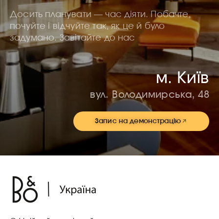
Досить планувати — час діяти. Побачте,
почуйте і відчуйте так, як це й було
задумано. Завітайте до нас
м. Київ
вул. Володимирська, 48
Запис на демонстрацію