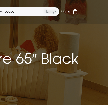
Пошук
0
грн.
e 65″ Black