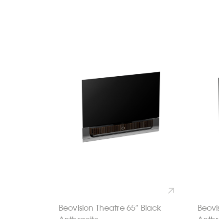
Beovision Theatre 65″ Black
Beovi