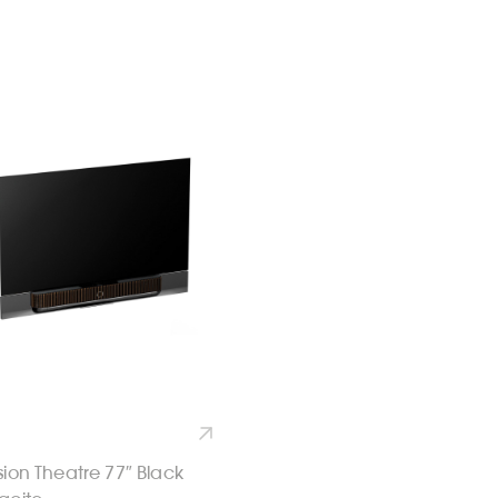
sion Theatre 77″ Black