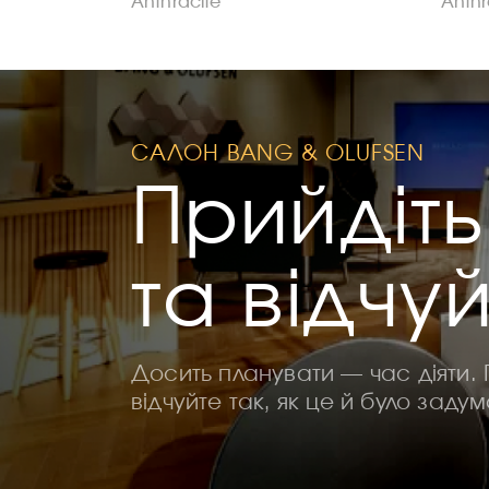
Anthracite
Anthr
САЛОН BANG & OLUFSEN
Прийдіть
та відчу
Досить планувати — час діяти. 
відчуйте так, як це й було заду