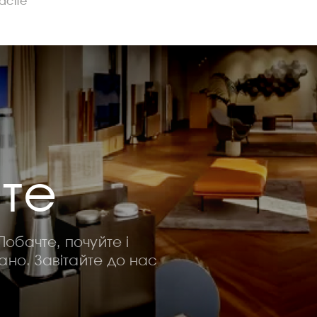
acite
йте
Побачте, почуйте і
мано. Завітайте до нас