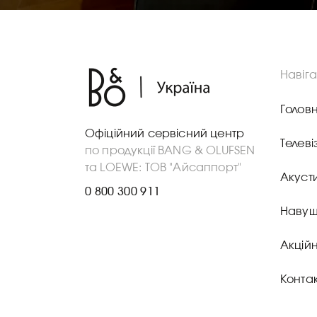
Навіга
Голов
Офіційний сервісний центр
Телеві
по продукції BANG & OLUFSEN
та LOEWE: ТОВ "Айсаппорт"
Акуст
0 800 300 911
Навуш
Акційн
Конта