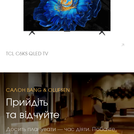
TCL C6KS QLED TV
САЛОН BANG & OLUFSEN
Прийдіть
та відчуйте
Досить планувати — час діяти. Побачте,