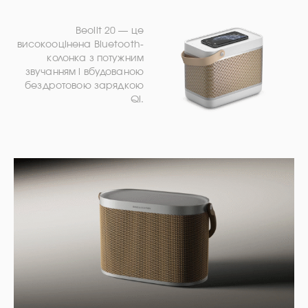
Beolit 20 — це
високооцінена Bluetooth-
колонка з потужним
звучанням і вбудованою
бездротовою зарядкою
Qi.