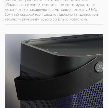
Глибокі, потужні баси. Чіткі й чисті високі частоти.
Збалансовані середні частоти. Це ваша музика, і ви
можете легко налаштувати звук прямо в додатку B&O.
Зручний еквалайзер і швидке підключення дозволяють
керувати звучанням усього за кілька натискань.