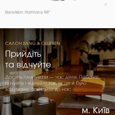
Beovision Harmony 88″
САЛОН BANG & OLUFSEN
Прийдіть
та відчуйте
Досить планувати — час діяти. Побачте,
почуйте і відчуйте так, як це й було
задумано. Завітайте до нас
м. Київ