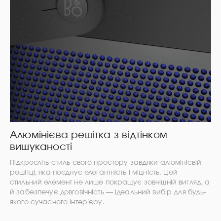
Алюмінієва решітка з відтінком
вишуканості
Підкресліть стиль свого простору завдяки алюмінієвій
решітці, яка поєднує елегантність і міцність. Цей
стильний елемент не лише покращує зовнішній вигляд, а
й забезпечує довговічність — ідеальний вибір для будь-
якого сучасного інтер’єру.