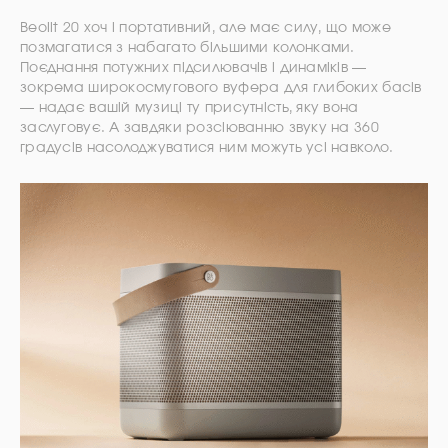
Beolit 20 хоч і портативний, але має силу, що може
позмагатися з набагато більшими колонками.
Поєднання потужних підсилювачів і динаміків —
зокрема широкосмугового вуфера для глибоких басів
— надає вашій музиці ту присутність, яку вона
заслуговує. А завдяки розсіюванню звуку на 360
градусів насолоджуватися ним можуть усі навколо.