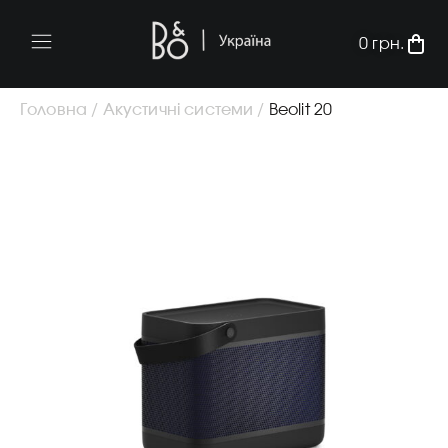
0
грн.
Головна /
Акустичні системи /
Beolit 20