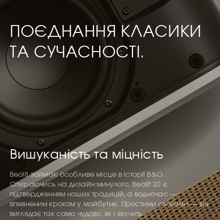
ПОЄДНАННЯ КЛАСИКИ
ТА СУЧАСНОСТІ.
Вишуканість та міцність
Beolit займає особливе місце в історії B&O.
Спираючись на дизайн минулого, Beolit 20 є
підтвердженням наших традицій, а водночас —
впевненим кроком у майбутнє. Простими словами — він
виглядає так само чудово, як і звучить.