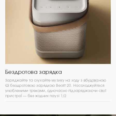
Бездротова зарядка
Заряджайте та слухайте музику на ходу з вбудованою
Qi бездротовою зарядкою Beolit 20. Насолоджуйтеся
улюбленими треками, одночасно підзаряджаючи свої
пристрої — без жодних пауз! 1/2