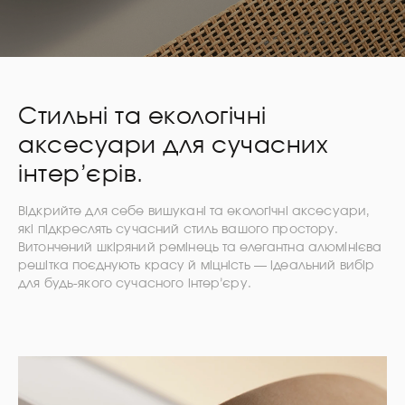
Стильні та екологічні
аксесуари для сучасних
інтер’єрів.
Відкрийте для себе вишукані та екологічні аксесуари,
які підкреслять сучасний стиль вашого простору.
Витончений шкіряний ремінець та елегантна алюмінієва
решітка поєднують красу й міцність — ідеальний вибір
для будь-якого сучасного інтер’єру.