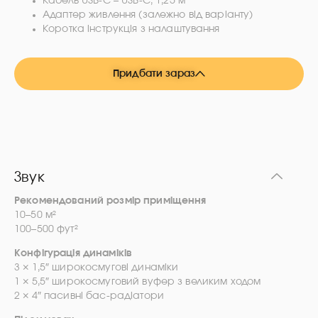
Кабель USB-C – USB-C, 1,25 м
Адаптер живлення (залежно від варіанту)
Коротка інструкція з налаштування
Придбати зараз
Звук
Рекомендований розмір приміщення
10–50 м²
100–500 фут²
Конфігурація динаміків
3 × 1,5″ широкосмугові динаміки
1 × 5,5″ широкосмуговий вуфер з великим ходом
2 × 4″ пасивні бас-радіатори