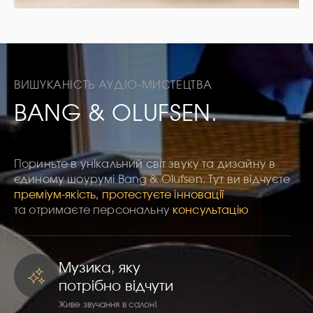
ВИШУКАНІСТЬ АУДІО-МИСТЕЦТВА
BANG & OLUFSEN.
Пориньте в унікальний світ звуку та дизайну в
єдиному шоурумі Bang & Olufsen. Тут ви відчуєте
преміум-якість, протестуєте інновації
та отримаєте персональну
консультацію
Музика, яку
потрібно відчути
Живе звучання в салоні