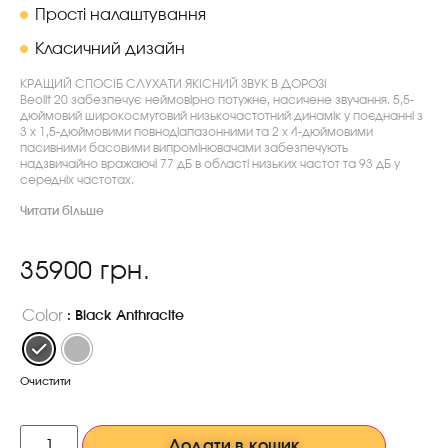
Прості налаштування
Класичний дизайн
КРАЩИЙ СПОСІБ СЛУХАТИ ЯКІСНИЙ ЗВУК В ДОРОЗІ
Beolit ​​20 забезпечує неймовірно потужне, насичене звучання. 5,5-
дюймовий широкосмуговий низькочастотний динамік у поєднанні з
3 x 1,5-дюймовими повнодіапазонними та 2 x 4-дюймовими
пасивними басовими випромінювачами забезпечують
надзвичайно вражаючі 77 дБ в області низьких частот та 93 дБ у
середніх частотах.
Читати більше
35900
грн.
Color
: Black Anthracite
Очистити
Додати в кошик