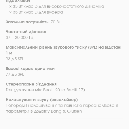
Підсилювач
1 × 35 Вт клас D для високочастотного динаміка
1 × 35 Вт клас D для вуфера
Загальна потужність:
70 Вт
Частотний діапазон
37 – 20 000 Гц
Максимальний рівень звукового тиску (SPL) на відстані
1 м
93 дБ SPL
Басові характеристики
77 дБ SPL
Стереопарне з’єднання
Так (доступне між Beolit 20 та Beolit 17)
Налаштування звуку (еквалайзер)
Попередні налаштування та повністю персоналізовані
параметри в додатку Bang & Olufsen