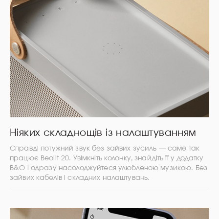
Ніяких складнощів із налаштуванням
Справді потужний звук без зайвих зусиль — саме так
працює Beolit 20. Увімкніть колонку, знайдіть її у додатку
B&O і одразу насолоджуйтеся улюбленою музикою. Без
зайвих кабелів і складних налаштувань.