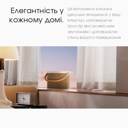
Елегантність у
Ця витончена колонка
ідеально впишеться у ваш
кожному домі.
інтер’єр, наповнюючи
простір високоякісним
звучанням і доповнюючи
стиль вашого помешкання