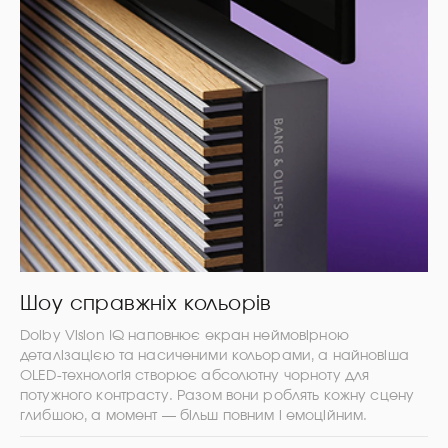
Шоу справжніх кольорів
Dolby Vision IQ наповнює екран неймовірною
деталізацією та насиченими кольорами, а найновіша
OLED-технологія створює абсолютну чорноту для
потужного контрасту. Разом вони роблять кожну сцену
глибшою, а момент — більш повним і емоційним.