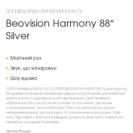
ТЕЛЕВІЗОРИИ ПРЕМІУМ-КЛАСУ
Beovision Harmony 88″
Silver
Магічний рух
Звук, що зачаровує
Шоу вдома
OLED-телевізор BANG & OLUFSEN BEOVISION HARMONY із діагоналлю
88 дюймів та кінематографічним звуком розроблений для найбільш
захоплюючого аудіовізуального відтворення. Цей телевізор
забезпечує абсолютну ясність мови та насичене, детальне
стереозвучання. Технологія Dolby Vision IQ забезпечить екран
неперевершеною деталізацією та насиченими кольорами. Крім
того, підставка з електроприводом дозволить вам легко повертати
телевізор за вашим бажанням.
Читати більше