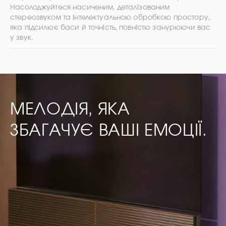
Насолоджуйтеся насиченим, деталізованим
стереозвуком та інтелектуальною обробкою простору,
яка підсилює баси й точність, повністю занурюючи вас
у звук.
МЕЛОДІЯ, ЯКА
ЗБАГАЧУЄ ВАШІ ЕМОЦІЇ.