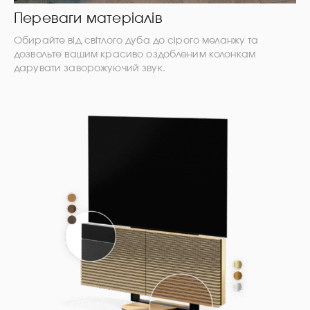
Переваги матеріалів
Обирайте від світлого дуба до сірого меланжу та
дозвольте вашим красиво оздобленим колонкам
дарувати заворожуючий звук.