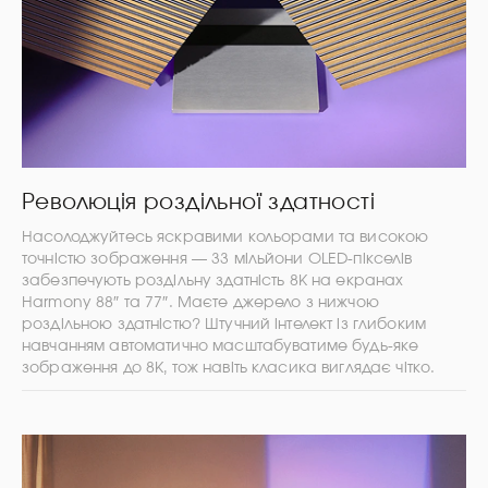
Революція роздільної здатності
Насолоджуйтесь яскравими кольорами та високою
точністю зображення — 33 мільйони OLED-пікселів
забезпечують роздільну здатність 8K на екранах
Harmony 88″ та 77″. Маєте джерело з нижчою
роздільною здатністю? Штучний інтелект із глибоким
навчанням автоматично масштабуватиме будь-яке
зображення до 8K, тож навіть класика виглядає чітко.