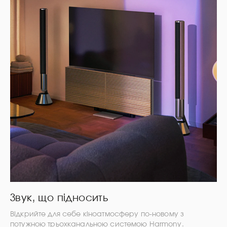
Звук, що підносить
Відкрийте для себе кіноатмосферу по-новому з
потужною трьохканальною системою Harmony.