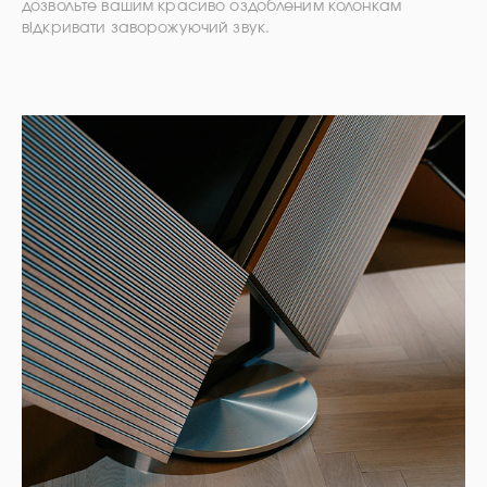
дозвольте вашим красиво оздобленим колонкам
відкривати заворожуючий звук.