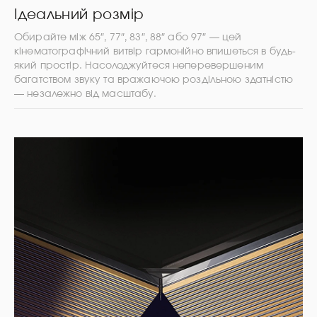
Ідеальний розмір
Обирайте між 65″, 77″, 83″, 88″ або 97″ — цей
кінематографічний витвір гармонійно впишеться в будь-
який простір. Насолоджуйтеся неперевершеним
багатством звуку та вражаючою роздільною здатністю
— незалежно від масштабу.