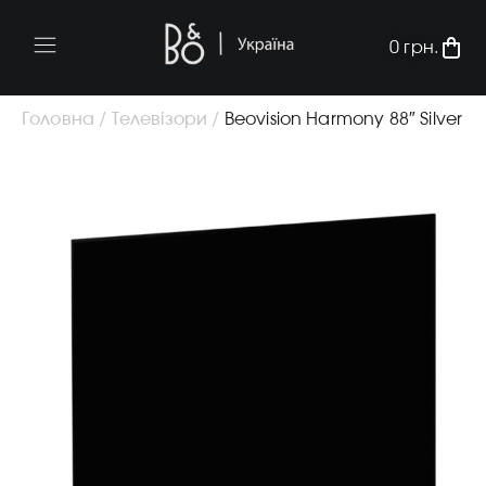
0
грн.
Головна /
Телевізори /
Beovision Harmony 88″ Silver