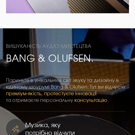
ВИШУКАНІСТЬ АУДІО-МИСТЕЦТВА
BANG & OLUFSEN.
Пориньте в унікальний світ звуку та дизайну в
єдиному шоурумі Bang & Olufsen. Тут ви відчуєте
преміум-якість, протестуєте інновації
та отримаєте персональну
консультацію
Музика, яку
потрібно відчути