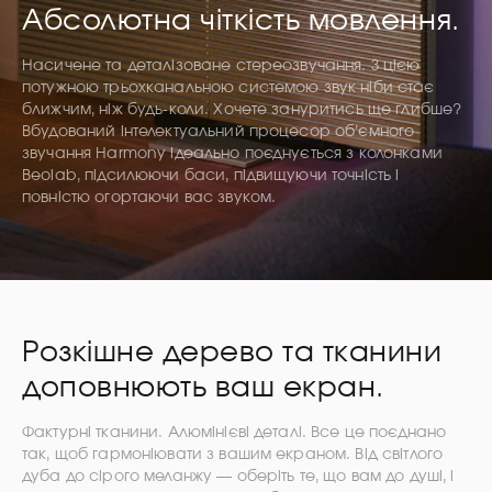
Абсолютна чіткість мовлення.
Насичене та деталізоване стереозвучання. З цією
потужною трьохканальною системою звук ніби стає
ближчим, ніж будь-коли. Хочете зануритись ще глибше?
Вбудований інтелектуальний процесор об’ємного
звучання Harmony ідеально поєднується з колонками
Beolab, підсилюючи баси, підвищуючи точність і
повністю огортаючи вас звуком.
Розкішне дерево та тканини
доповнюють ваш екран.
Фактурні тканини. Алюмінієві деталі. Все це поєднано
так, щоб гармоніювати з вашим екраном. Від світлого
дуба до сірого меланжу — оберіть те, що вам до душі, і