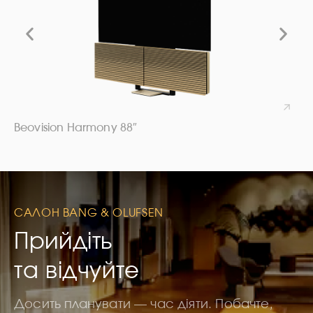
Beovision Harmony 88″
САЛОН BANG & OLUFSEN
Прийдіть
та відчуйте
Досить планувати — час діяти. Побачте,