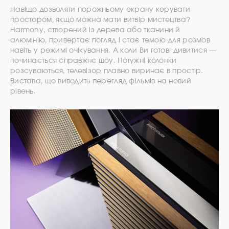
Навіщо дозволяти порожньому екрану керувати
простором, якщо можна мати витвір мистецтва?
Harmony, створений із дерева або тканини й
алюмінію, привертає погляд і стає темою для розмов
навіть у режимі очікування. А коли Ви готові дивитися —
починається справжнє шоу. Потужні колонки
розсуваються, телевізор плавно виринає в простір.
Вистава, що виводить перегляд фільмів на новий
рівень.