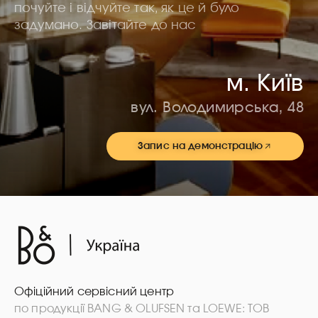
почуйте і відчуйте так, як це й було
задумано. Завітайте до нас
м. Київ
вул. Володимирська, 48
Запис на демонстрацію
Офіційний сервісний центр
по продукції BANG & OLUFSEN та LOEWE: ТОВ