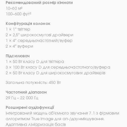
Рекомендований розмір кімнати
10–60 м²
100–600 фут²
Конфігурація колонок
1 × 1” твіттер
2 × 2,5” широкосмугові драйвери
1 × 4” середньочастотний/вуфер
2 × 4” вуфери
Підсилювач
1 × 50 Вт класу D для твіттера
3 × 100 Вт класу D для середньочастотного/вуфера
2 × 50 Вт класу D для широкосмугових драйверів
Загальна потужність: 450 Вт
Частотний діапазон
29 Гц – 22 000 Гц
Розширені аудіофункції
Інтегрований модуль об’ємного звучання 7.1 з фірмовим
алгоритмом True Image для ап-/даунмікшування.
Адаптивна лініаризація басів