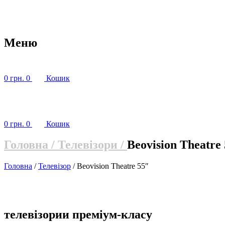
Перейти
до
вмісту
Меню
0
грн.
0
Кошик
0
грн.
0
Кошик
Головна /
Телевізори /
Beovision Theatre
Головна
/
Телевізор
/ Beovision Theatre 55″
телевізории преміум-класу