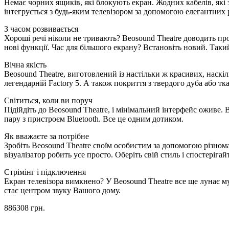
Немає чорних ящиків, які блокують екран. Жодних кабелів, які 
інтегрується з будь-яким телевізором за допомогою елегантних 
З часом розвивається
Хороші речі ніколи не тривають? Beosound Theatre доводить пр
нові функції. Час для більшого екрану? Встановіть новий. Так
Вічна якість
Beosound Theatre, виготовлений із настільки ж красивих, наскі
легендарній Factory 5. А також покриття з твердого дуба або тк
Світиться, коли ви поруч
Підійдіть до Beosound Theatre, і мінімальний інтерфейс оживе
пару з пристроєм Bluetooth. Все це одним дотиком.
Як вважаєте за потрібне
Зробіть Beosound Theatre своїм особистим за допомогою різнома
візуалізатор робить усе просто. Оберіть свій стиль і спостерігай
Стрімінг і підключення
Екран телевізора вимкнено? У Beosound Theatre все ще лунає му
стає центром звуку Вашого дому.
886308
грн.