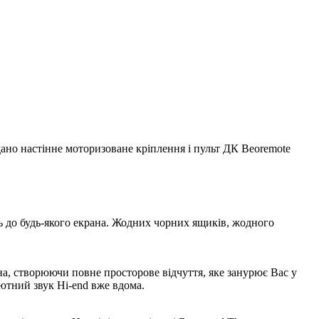
додано настінне моторизоване кріплення і пульт ДК Beoremote
дить до будь-якого екрана. Жодних чорних ящиків, жодного
ана, створюючи повне просторове відчуття, яке занурює Вас у
ютний звук Hi-end вже вдома.