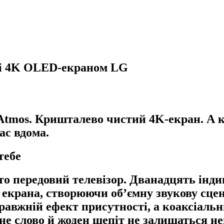
s і 4K OLED-екраном LG
tmos. Кришталево чистий 4K-екран. А ка
ас вдома.
тебе
сто передовий телевізор. Дванадцять ін
 екрана, створюючи об’ємну звукову сцен
правжній ефект присутності, а коаксіаль
не слово й жоден шепіт не залишаться н