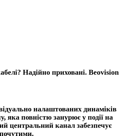
белі? Надійно приховані. Beovision
дивідуально налаштованих динаміків
у, яка повністю занурює у події на
ний центральний канал забезпечує
епочутими.