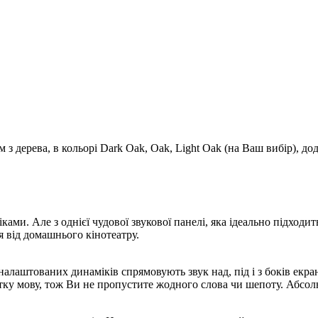
ям з дерева, в кольорі Dark Oak, Oak, Light Oak (на Ваш вибір), 
міками. Але з однієї чудової звукової панелі, яка ідеально підхо
я від домашнього кінотеатру.
налаштованих динаміків спрямовують звук над, під і з боків екр
ітку мову, тож Ви не пропустите жодного слова чи шепоту. Абсол