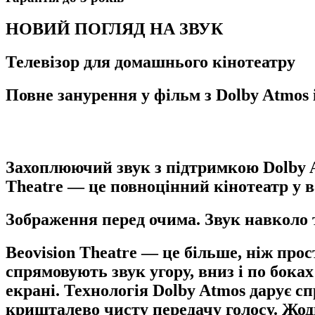
НОВИЙ ПОГЛЯД НА ЗВУК
Телевізор для домашнього кінотеатру
Повне занурення у фільм з Dolby Atmo
Захоплюючий звук з підтримкою Dolby A
Theatre — це повноцінний кінотеатр у в
Зображення перед очима. Звук навколо 
Beovision Theatre — це більше, ніж про
спрямовують звук угору, вниз і по боках
екрані. Технологія Dolby Atmos дарує с
кришталево чисту передачу голосу. Жод