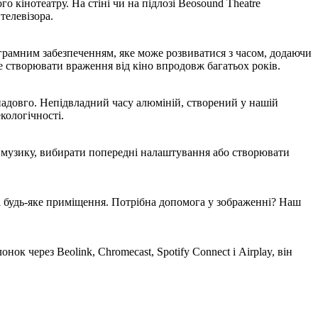
кінотеатру. На стіні чи на підлозі Beosound Theatre
телевізора.
ограмним забезпеченням, яке може розвиватися з часом, додаючи
е створювати враження від кіно впродовж багатьох років.
 надовго. Непідвладний часу алюміній, створений у нашій
кологічності.
ю музику, вибирати попередні налаштування або створювати
к і будь-яке приміщення. Потрібна допомога у зображенні? Наш
 через Beolink, Chromecast, Spotify Connect і Airplay, він