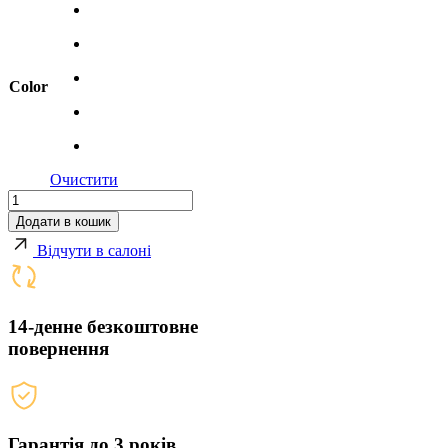
Color
Очистити
Beovision
Theatre
Додати в кошик
55″
Відчути в салоні
кількість
14-денне безкоштовне
повернення
Гарантія до 3 років