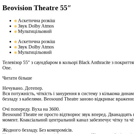
Beovision Theatre 55″
Аскетична розкіш
Звук Dolby Atmos
Мультицільовий
Аскетична розкіш
Звук Dolby Atmos
Мультицільовий
Телевізор 55″ з саундбаром в кольорі Black Anthracite з покритт
One.
Читати більше
Нечувано. Дотепер.
Вся потужність, чіткість і занурення в систему з кількома дина
безладу з кабелями. Beosound Theatre заново відкриває враженн
Очі попереду. Вуха на 3600.
Beosound Theatre не просто відтворює звук вперед. Дванадцять 
момент. Коаксіальний центральний канал забезпечує чітку та ч
Жодного безладу. Без компромісів.