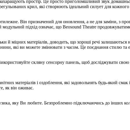
захаращують простір. Це просто приголомшливий звук домашнього 
регульованих крил, які створюють ідеальний силует для кожного 
отилежне. Він призначений для оновлення, а не для заміни, з пр
ий модульний підхід означає, що Beosound Theatre продовжуватим
льки й міцних матеріалів, доводить, що хороші речі залишаються
анини, які ви можете змінювати з часом. Це поєднання стилю та е
. Використовуйте скляну сенсорну панель, щоб досліджувати сво
нітних матеріалів і оздоблення, які задовольнять будь-який сма
те, як він оживає.
зика, яку Ви любите. Безпроблемно підключаючись до інших колонок