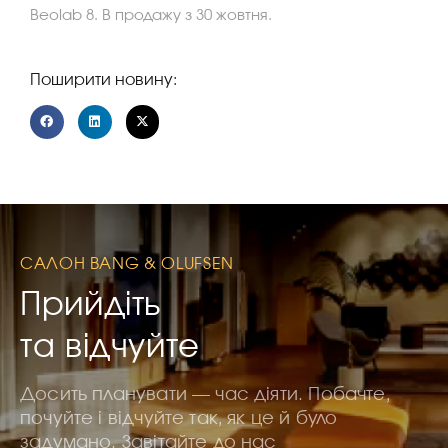
Beolab 8. В продажу з 30 жовтня.
Поширити новину:
САЛОН BANG & OLUFSEN
Прийдіть
та відчуйте
Досить планувати — час діяти. Побачте,
почуйте і відчуйте так, як це й було
задумано. Завітайте до нас