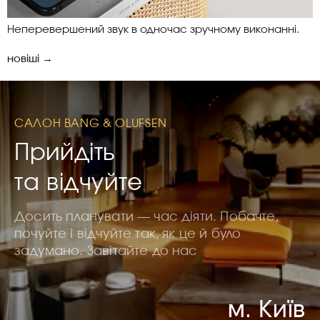
Неперевершений звук в одночас зручному виконанні.
новіші
→
САЛОН BANG & OLUFSEN
Прийдіть
та відчуйте
Досить планувати — час діяти. Побачте,
почуйте і відчуйте так, як це й було
задумано. Завітайте до нас
м. Київ