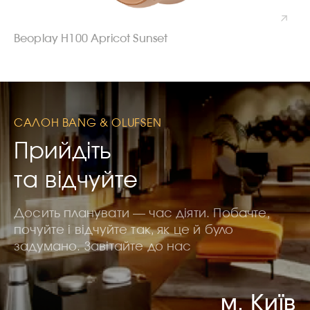
Beoplay H100 Apricot Sunset
САЛОН BANG & OLUFSEN
Прийдіть
та відчуйте
Досить планувати — час діяти. Побачте,
почуйте і відчуйте так, як це й було
задумано. Завітайте до нас
м. Київ