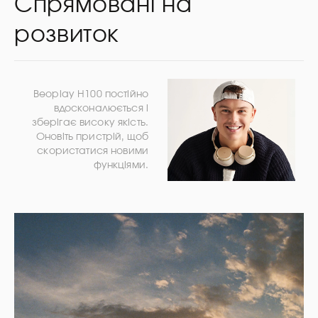
Спрямовані на
розвиток
Beoplay H100 постійно
вдосконалюється і
зберігає високу якість.
Оновіть пристрій, щоб
скористатися новими
функціями.