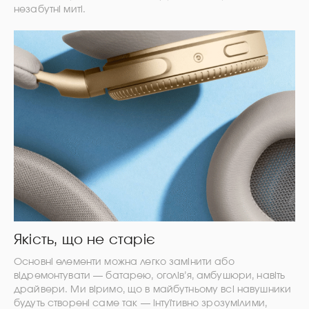
незабутні миті.
Якість, що не старіє
Основні елементи можна легко замінити або
відремонтувати — батарею, оголів’я, амбушюри, навіть
драйвери. Ми віримо, що в майбутньому всі навушники
будуть створені саме так — інтуїтивно зрозумілими,