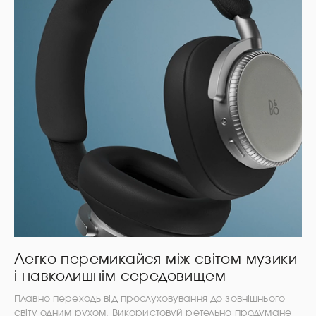
Легко перемикайся між світом музики
і навколишнім середовищем
Плавно переходь від прослуховування до зовнішнього
світу одним рухом. Використовуй ретельно продумане