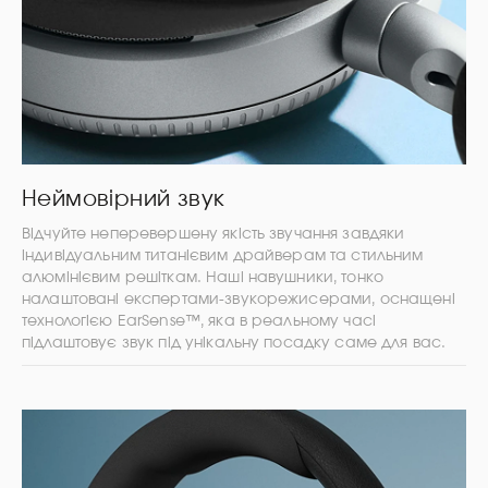
Неймовірний звук
Відчуйте неперевершену якість звучання завдяки
індивідуальним титанієвим драйверам та стильним
алюмінієвим решіткам. Наші навушники, тонко
налаштовані експертами-звукорежисерами, оснащені
технологією EarSense™, яка в реальному часі
підлаштовує звук під унікальну посадку саме для вас.