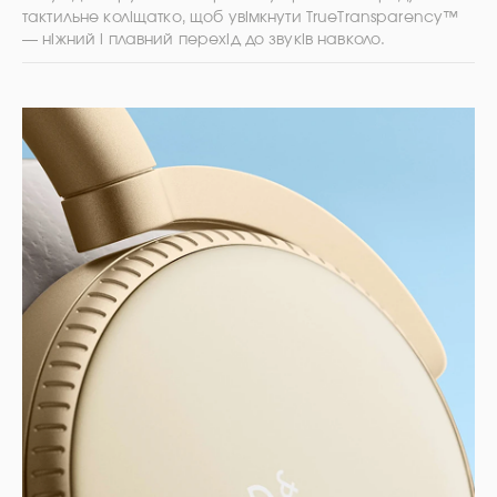
тактильне коліщатко, щоб увімкнути TrueTransparency™
— ніжний і плавний перехід до звуків навколо.