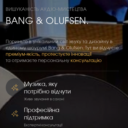
ВИШУКАНІСТЬ АУДІО-МИСТЕЦТВА
BANG & OLUFSEN.
Пориньте в унікальний світ звуку та дизайну в
єдиному шоурумі Bang & Olufsen. Тут ви відчуєте
преміум-якість, протестуєте інновації
та отримаєте персональну
консультацію
Музика, яку
потрібно відчути
Живе звучання в салоні
Професійна
підтримка
Експертні консультації