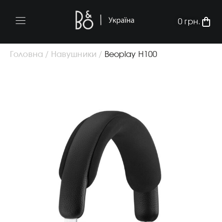
0
грн.
Головна /
Навушники /
Beoplay H100