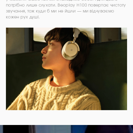
потрібно лише слухати. Beoplay H100 повертає чистоту
звучання, тож куди б ми не йшли — ми відчуваємо
кожен рух душі.