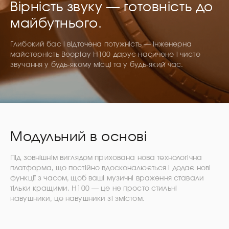
Вірність звуку — готовність до
майбутнього.
Глибокий бас і відточена потужність — інженерна
майстерність Beoplay H100 дарує насичене і чисте
звучання у будь-якому місці та у будь-який час.
Модульний в основі
Під зовнішнім виглядом прихована нова технологічна
платформа, що постійно вдосконалюється і додає нові
функції з часом, щоб ваші музичні враження ставали
тільки кращими. H100 — це не просто стильні
навушники, це навушники зі змістом.