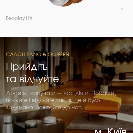
Beoplay HX
САЛОН BANG & OLUFSEN
Прийдіть
та відчуйте
Досить планувати — час діяти. Побачте,
почуйте і відчуйте так, як це й було
задумано. Завітайте до нас
м. Київ