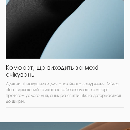
Комфорт, що виходить за межі
очікувань
Одягни ці навушники для спокійного занурення. М'яка
піна і дихаючий трикотаж забезпечують комфорт
протягом усього дня, а шкіра ягняти ніжно доторкається
до шкіри.