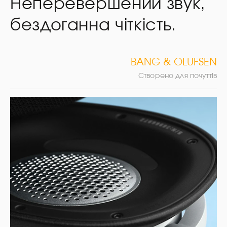
Неперевершений звук,
бездоганна чіткість.
BANG & OLUFSEN
Створено для почуттів