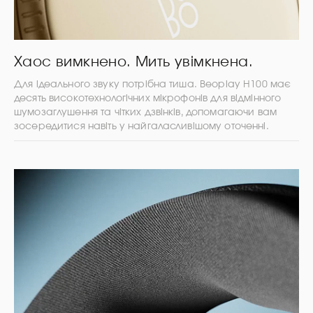
Хаос вимкнено. Мить увімкнена.
Для ідеального звуку потрібна тиша. Beoplay H100 має
десять високотехнологічних мікрофонів для відмінного
шумозаглушення та чітких дзвінків, допомагаючи вам
зосередитися навіть у найгаласливішому оточенні.