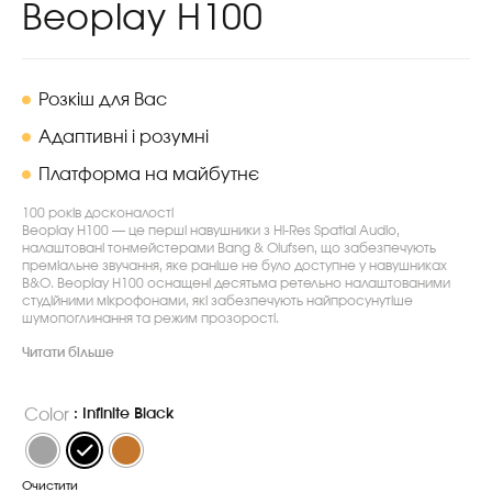
Beoplay H100
Розкіш для Вас
Адаптивні і розумні
Платформа на майбутнє
100 років досконалості
Beoplay H100 — це перші навушники з Hi-Res Spatial Audio,
налаштовані тонмейстерами Bang & Olufsen, що забезпечують
преміальне звучання, яке раніше не було доступне у навушниках
B&O. Beoplay H100 оснащені десятьма ретельно налаштованими
студійними мікрофонами, які забезпечують найпросунутіше
шумопоглинання та режим прозорості.
Читати більше
Color
: Infinite Black
Очистити