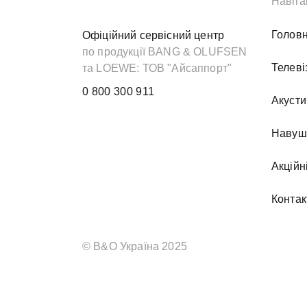
Навіга
Голов
Офіційний сервісний центр
по продукції BANG & OLUFSEN
Телеві
та LOEWE: ТОВ "Айсаппорт"
0 800 300 911
Акусти
Навуш
Акційн
Контак
© B&O Україна 2025