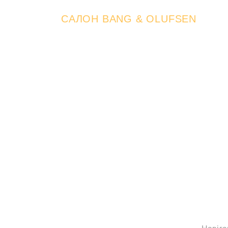
САЛОН BANG & OLUFSEN
Прийдіть
та відчуй
Досить планувати — час діяти. По
відчуйте так, як це й було задума