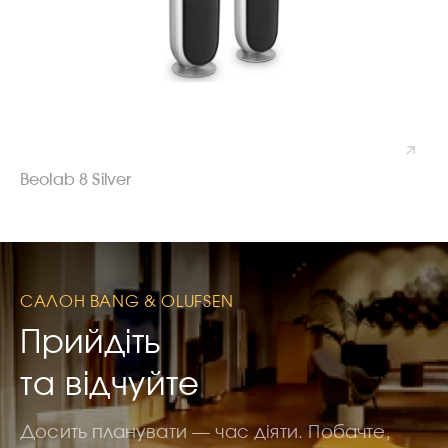
Beolab 8 Silver
САЛОН BANG & OLUFSEN
Прийдіть
та відчуйте
Досить планувати — час діяти. Побачте,