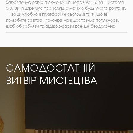
забезпечує легке підключення через WiFi 6 та Bluetooth
5.3. Він підтримує трансляцію майже будь-якого контенту
— ваші улюблені платформи сьогодні та ті, що ви
полюбите завтра. Колонка має достатньо потужності,
щоб обробляти та відтворювати все це бездоганно.
САМОДОСТАТНІЙ
ВИТВІР МИСТЕЦТВА