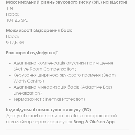
Максимальний рівень звукового тиску (SPL) на відстані
1 м
Пара:
104 дБ SPL
Можливості відтворення басів
Пара:
90 дБ SPL
Розширені аудіофункції
Адаптивна компенсація акустики приміщення
(Active Room Compensation)
Керування шириною звукового променя (Beam
Width Control)
Адаптивна лінеаризація басів (Adaptive Bass
Linearization)
Термозахист (Thermal Protection)
Індивідуальні налаштування звуку (EQ)
Доступні готові пресети та повністю настроюваний
еквалайзер через застосунок
Bang & Olufsen App
.