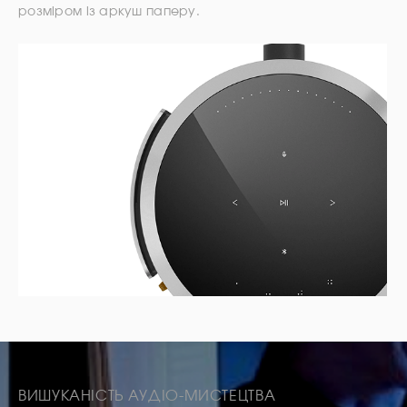
розміром із аркуш паперу.
ВИШУКАНІСТЬ АУДІО-МИСТЕЦТВА