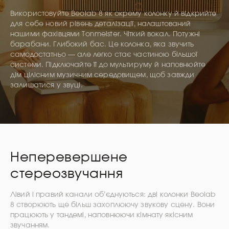
Використовуйте Beolab 8 як окрему колонку й відкрийте
для себе новий рівень деталізації, налаштований
нашими фахівцями Tonmeister. Чіткий вокал. Потужні
барабани. Глибокий бас. Це колонка, яка звучить
самодостатньо — але легко стає частиною більшої
системи. Підключайте її до мультируму й наповнюйте
дім цілісним музичним середовищем, щоб завжди
залишатися у звуці.
Неперевершене
стереозвучання
Лівий і правий канали об’єднуються: дві колонки Beolab
8 створюють ще більш захоплюючу звукову сцену. Вони
працюють у тандемі, наповнюючи кімнату якісним
звучанням.