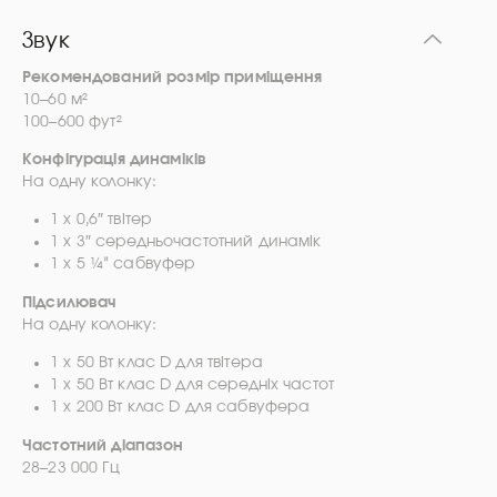
Звук
Рекомендований розмір приміщення
10–60 м²
100–600 фут²
Конфігурація динаміків
На одну колонку:
1 x 0,6″ твітер
1 x 3″ середньочастотний динамік
1 x 5 ¼” сабвуфер
Підсилювач
На одну колонку:
1 x 50 Вт клас D для твітера
1 x 50 Вт клас D для середніх частот
1 x 200 Вт клас D для сабвуфера
Частотний діапазон
28–23 000 Гц