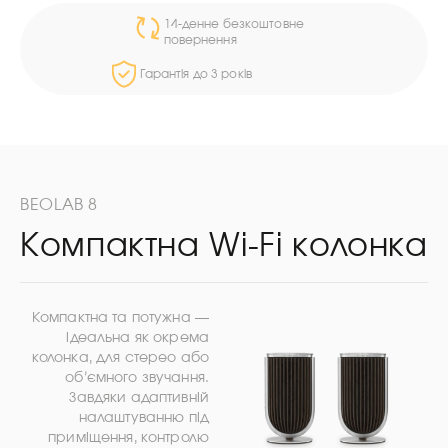
14-денне безкоштовне
повернення
Гарантія до 3 років
BEOLAB 8
Компактна Wi-Fi колонка
Компактна та потужна —
ідеальна як окрема
колонка, для стерео або
об’ємного звучання.
Завдяки адаптивній
налаштуванню під
приміщення, контролю