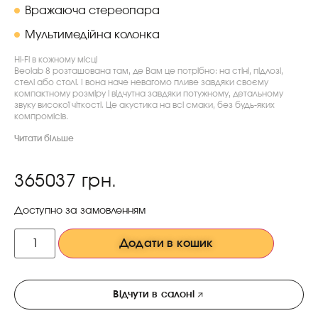
Вражаюча стереопара
Мультимедійна колонка
Hi-Fi в кожному місці
Beolab 8 розташована там, де Вам це потрібно: на стіні, підлозі,
стелі або столі. І вона наче невагомо пливе завдяки своєму
компактному розміру і відчутна завдяки потужному, детальному
звуку високої чіткості. Це акустика на всі смаки, без будь-яких
компромісів.
Читати більше
365037
грн.
Доступно за замовленням
Додати в кошик
Відчути в салоні