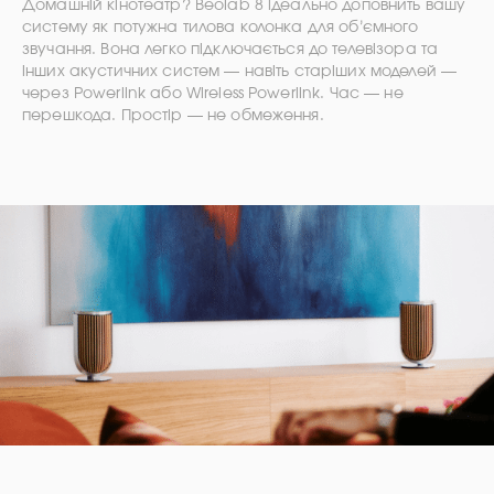
Домашній кінотеатр? Beolab 8 ідеально доповнить вашу
систему як потужна тилова колонка для об’ємного
звучання. Вона легко підключається до телевізора та
інших акустичних систем — навіть старіших моделей —
через Powerlink або Wireless Powerlink. Час — не
перешкода. Простір — не обмеження.