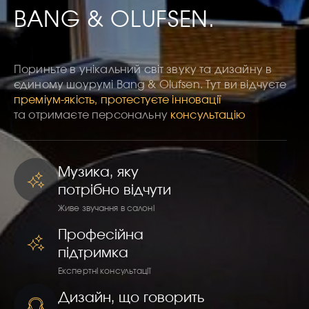
BANG & OLUFSEN.
Пориньте в унікальний світ звуку та дизайну в
єдиному шоурумі Bang & Olufsen. Тут ви відчуєте
преміум-якість, протестуєте інновації
та отримаєте персональну
консультацію
Музика, яку
потрібно відчути
Живе звучання в салоні
Професійна
підтримка
Експертні консультації
Дизайн, що говорить