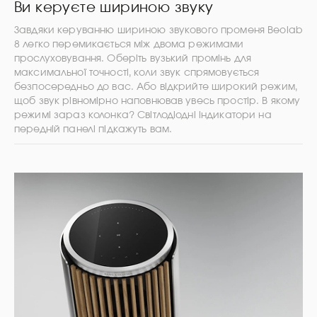
Ви керуєте шириною звуку
Завдяки керуванню шириною звукового променя Beolab
8 легко перемикається між двома режимами
прослуховування. Оберіть вузький промінь для
максимальної точності, коли звук спрямовується
безпосередньо до вас. Або відкрийте широкий режим,
щоб звук рівномірно наповнював увесь простір. В якому
режимі зараз колонка? Світлодіодні індикатори на
передній панелі підкажуть вам.