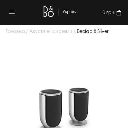
0
грн.
Головна /
Акустичні системи /
Beolab 8 Silver