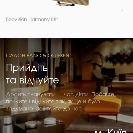
Beovision Harmony 88″
САЛОН BANG & OLUFSEN
Прийдіть
та відчуйте
Досить планувати — час діяти. Побачте,
почуйте і відчуйте так, як це й було
задумано. Завітайте до нас