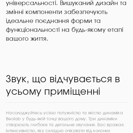
універсальності. Вишуканий дизайн та
змінні компоненти забезпечують
ідеальне поєднання форми та
функціональності на будь-якому етапі
вашого життя.
Звук, що відчувається в
усьому приміщенні
Насолоджуйтесь усією потужністю та якістю динаміка
Beolab у будь-якій точці вашого дому. Три динаміки
створюють глибоке та детальне звучання. Бас вражає
інтенсивністю, яку складно очікувати від колонки