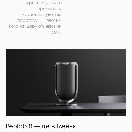
ширини звукового
променя та
картографуванню
простору ці невеликі
колонки дарують якісний
звук.
Beolab 8 — це втілення