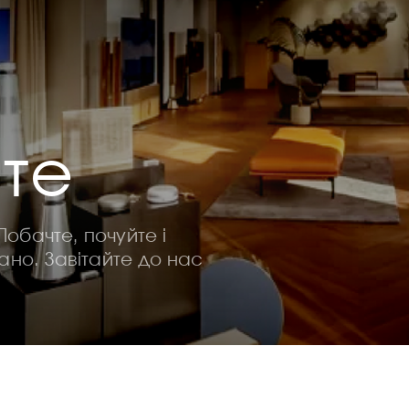
йте
Побачте, почуйте і
мано. Завітайте до нас