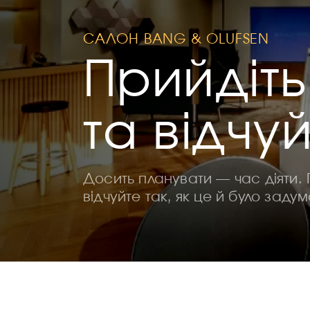
САЛОН BANG & OLUFSEN
Прийдіть
та відчу
Досить планувати — час діяти. 
відчуйте так, як це й було заду