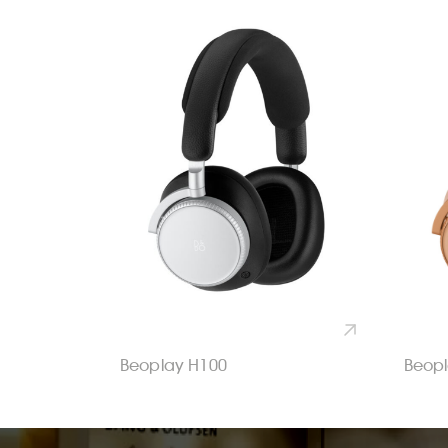
Beoplay H100
Beopl