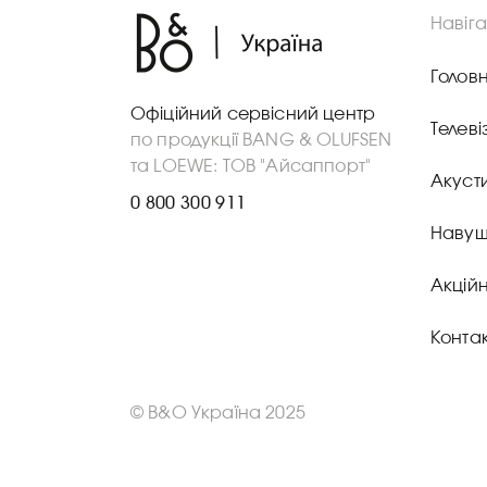
Навіга
Голов
Офіційний сервісний центр
Телеві
по продукції BANG & OLUFSEN
та LOEWE: ТОВ "Айсаппорт"
Акуст
0 800 300 911
Навуш
Акційн
Конта
© B&O Україна 2025