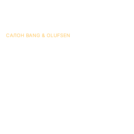
САЛОН BANG & OLUFSEN
Прийдіть
та відчуйте
Досить планувати — час діяти. Побачте,
почуйте і відчуйте так, як це й було
задумано. Завітайте до нас
м. Київ