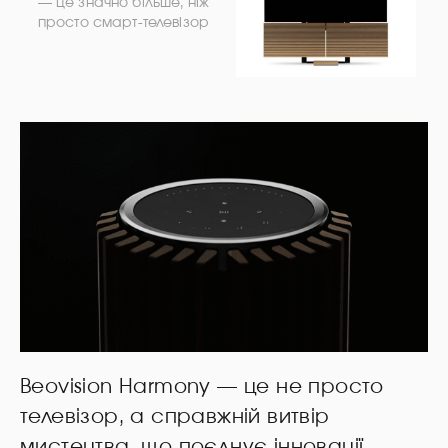
— це значно більше, ніж
просто смарт-телевізор
Beovision Harmony — це не просто
телевізор, а справжній витвір
мистецтва, що поєднує інновації