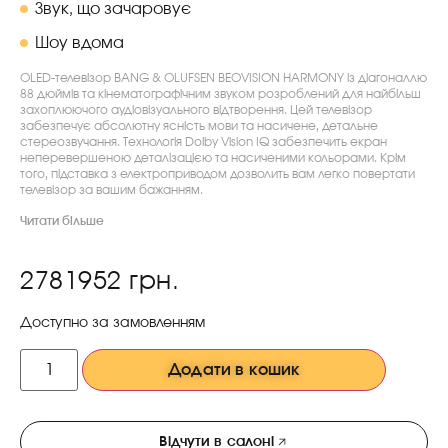
Звук, що зачаровує
Шоу вдома
OLED-телевізор BANG & OLUFSEN BEOVISION HARMONY із діагоналлю
88 дюймів та кінематографічним звуком розроблений для найбільш
захоплюючого аудіовізуального відтворення. Цей телевізор
забезпечує абсолютну ясність мови та насичене, детальне
стереозвучання. Технологія Dolby Vision IQ забезпечить екран
неперевершеною деталізацією та насиченими кольорами. Крім
того, підставка з електроприводом дозволить вам легко повертати
телевізор за вашим бажанням.
Читати більше
2781952
грн.
Доступно за замовленням
Додати в кошик
Відчути в салоні