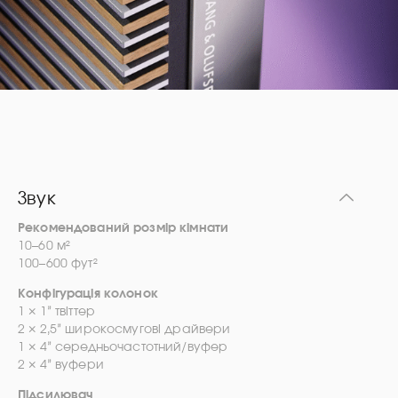
Звук
Рекомендований розмір кімнати
10–60 м²
100–600 фут²
Конфігурація колонок
1 × 1” твіттер
2 × 2,5” широкосмугові драйвери
1 × 4” середньочастотний/вуфер
2 × 4” вуфери
Підсилювач