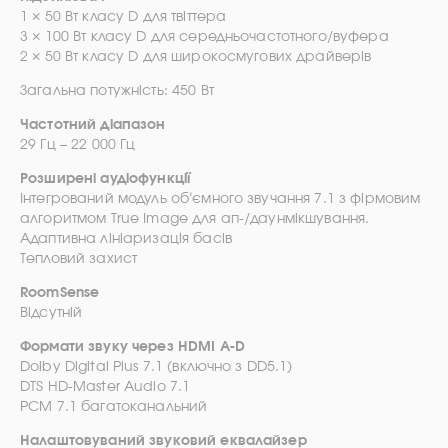
1 × 50 Вт класу D для твіттера
3 × 100 Вт класу D для середньочастотного/вуфера
2 × 50 Вт класу D для широкосмугових драйверів
Загальна потужність: 450 Вт
Частотний діапазон
29 Гц – 22 000 Гц
Розширені аудіофункції
Інтегрований модуль об’ємного звучання 7.1 з фірмовим
алгоритмом True Image для ап-/даунмікшування.
Адаптивна лініаризація басів
Тепловий захист
RoomSense
Відсутній
Формати звуку через HDMI A-D
Dolby Digital Plus 7.1 (включно з DD5.1)
DTS HD-Master Audio 7.1
PCM 7.1 багатоканальний
Налаштовуваний звуковий еквалайзер