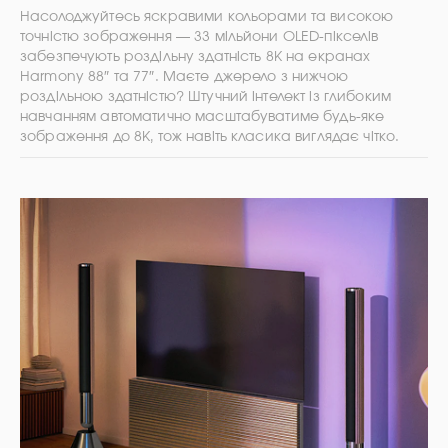
Насолоджуйтесь яскравими кольорами та високою
точністю зображення — 33 мільйони OLED-пікселів
забезпечують роздільну здатність 8K на екранах
Harmony 88″ та 77″. Маєте джерело з нижчою
роздільною здатністю? Штучний інтелект із глибоким
навчанням автоматично масштабуватиме будь-яке
зображення до 8K, тож навіть класика виглядає чітко.