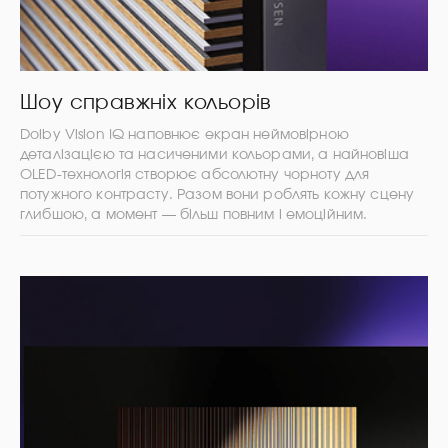
Шоу справжніх кольорів
Dolby Vision IQ наповнює екран неймовірною
деталізацією та насиченими кольорами, а найновіша
OLED-технологія створює абсолютну чорноту для
потужного контрасту. Разом вони роблять кожну сцену
глибшою, а момент — більш повним і емоційним.