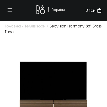
0
грн.
Головна /
Телевізори /
Beovision Harmony 88″ Brass
Tone