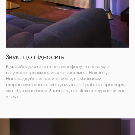
Звук, що підносить
Відкрийте для себе кіноатмосферу по-новому з
потужною трьохканальною системою Harmony.
Насолоджуйтеся насиченим, деталізованим
стереозвуком та інтелектуальною обробкою простору,
яка підсилює баси й точність, повністю занурюючи вас
у звук.