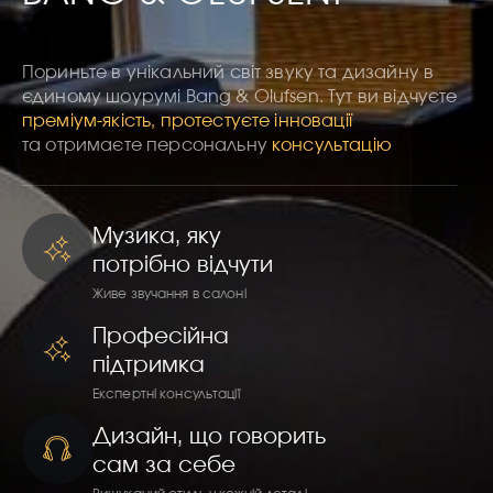
Пориньте в унікальний світ звуку та дизайну в
єдиному шоурумі Bang & Olufsen. Тут ви відчуєте
преміум-якість, протестуєте інновації
та отримаєте персональну
консультацію
Музика, яку
потрібно відчути
Живе звучання в салоні
Професійна
підтримка
Експертні консультації
Дизайн, що говорить
сам за себе