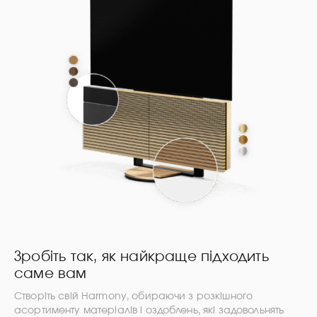
Зробіть так, як найкраще підходить
саме вам
Створіть свій Harmony, обираючи з розкішного
асортименту матеріалів і оздоблень, які задовольнять