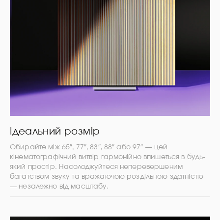
Ідеальний розмір
Обирайте між 65″, 77″, 83″, 88″ або 97″ — цей
кінематографічний витвір гармонійно впишеться в будь-
який простір. Насолоджуйтеся неперевершеним
багатством звуку та вражаючою роздільною здатністю
— незалежно від масштабу.