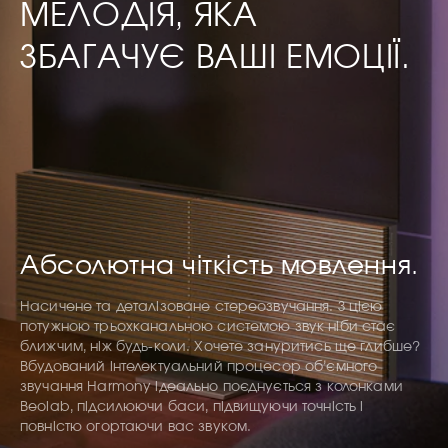
МЕЛОДІЯ, ЯКА
ЗБАГАЧУЄ ВАШІ ЕМОЦІЇ.
Абсолютна чіткість мовлення.
Насичене та деталізоване стереозвучання. З цією
потужною трьохканальною системою звук ніби стає
ближчим, ніж будь-коли. Хочете зануритись ще глибше?
Вбудований інтелектуальний процесор об’ємного
звучання Harmony ідеально поєднується з колонками
Beolab, підсилюючи баси, підвищуючи точність і
повністю огортаючи вас звуком.