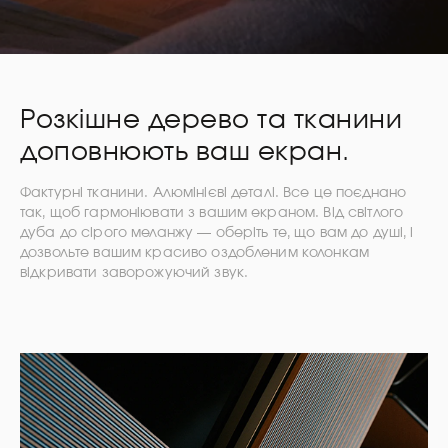
Розкішне дерево та тканини
доповнюють ваш екран.
Фактурні тканини. Алюмінієві деталі. Все це поєднано
так, щоб гармоніювати з вашим екраном. Від світлого
дуба до сірого меланжу — оберіть те, що вам до душі, і
дозвольте вашим красиво оздобленим колонкам
відкривати заворожуючий звук.