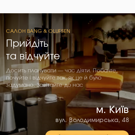
САЛОН BANG & OLUFSEN
Прийдіть
та відчуйте
Досить планувати — час діяти. Побачте,
почуйте і відчуйте так, як це й було
задумано. Завітайте до нас
м. Київ
вул. Володимирська, 48