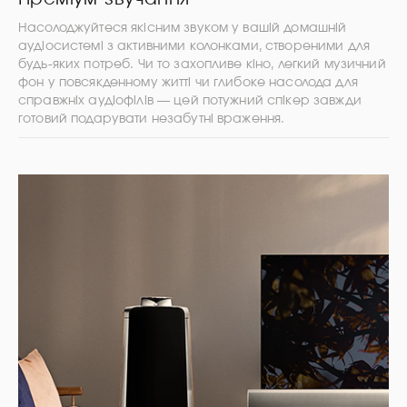
Насолоджуйтеся якісним звуком у вашій домашній
аудіосистемі з активними колонками, створеними для
будь-яких потреб. Чи то захопливе кіно, легкий музичний
фон у повсякденному житті чи глибоке насолода для
справжніх аудіофілів — цей потужний спікер завжди
готовий подарувати незабутні враження.