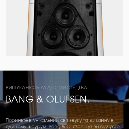
ВИШУКАНІСТЬ АУДІО-МИСТЕЦТВА
BANG & OLUFSEN.
Пориньте в унікальний світ звуку та дизайну в
єдиному шоурумі Bang & Olufsen. Тут ви відчуєте