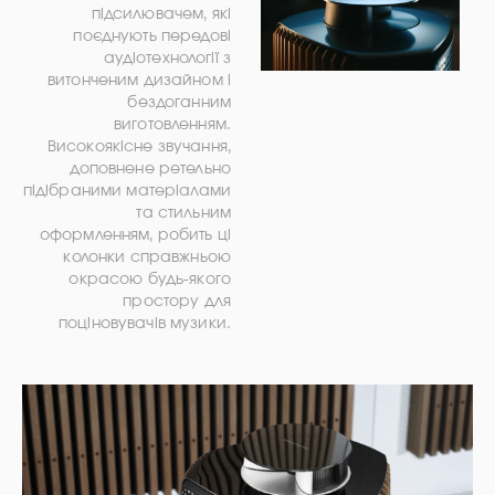
підсилювачем, які
поєднують передові
аудіотехнології з
витонченим дизайном і
бездоганним
виготовленням.
Високоякісне звучання,
доповнене ретельно
підібраними матеріалами
та стильним
оформленням, робить ці
колонки справжньою
окрасою будь-якого
простору для
поціновувачів музики.