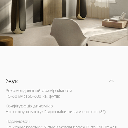
Звук
Рекомендований розмір кімнати
15–60 м² (150–600 кв. футів)
Конфігурація динаміків
На кожну колонку: 2 динаміки низьких частот (8″)
Підсилювач
На кожну колонку: 2 підсилювачі класу D по 160 Вт для