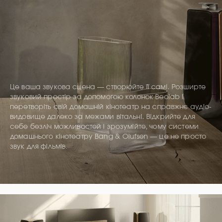
Це ваша звукова сцена — створюйте її самі. Розширте
звуковий простір за допомогою колонок Beolab і
перетворіть свій домашній кінотеатр на справжнє аудіо-
видовище далеко за межами вітальні. Відкрийте для
себе безліч можливостей і зрозумійте, чому системи
домашнього кінотеатру Bang & Olufsen — це не просто
звук для фільмів.