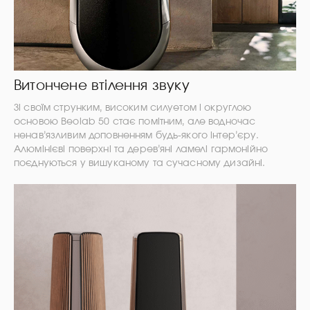
Витончене втілення звуку
Зі своїм струнким, високим силуетом і округлою
основою Beolab 50 стає помітним, але водночас
ненав’язливим доповненням будь-якого інтер’єру.
Алюмінієві поверхні та дерев’яні ламелі гармонійно
поєднуються у вишуканому та сучасному дизайні.