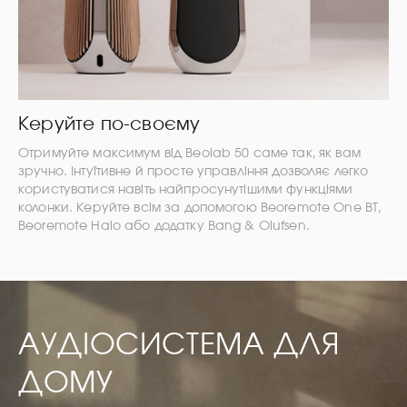
Керуйте по-своєму
Отримуйте максимум від Beolab 50 саме так, як вам
зручно. Інтуїтивне й просте управління дозволяє легко
користуватися навіть найпросунутішими функціями
колонки. Керуйте всім за допомогою Beoremote One BT,
Beoremote Halo або додатку Bang & Olufsen.
АУДІОСИСТЕМА ДЛЯ
ДОМУ