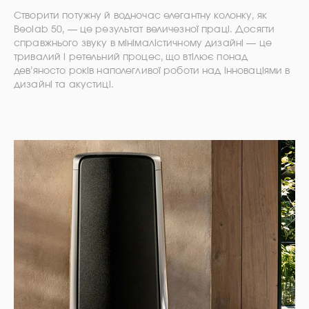
Створити потужну й водночас елегантну колонку, як
Beolab 50, — це результат величезної праці. Досягти
справжнього звуку в мінімалістичному дизайні — це
тривалий і ретельний процес, що втілює понад
дев’яносто років наполегливої роботи над інноваціями в
дизайні та акустиці.