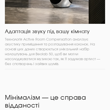
Адаптація звуку під вашу кімнату
Технологія Active Room Compensation аналізує
акустику приміщення та розташування колонок. На
основі цих даних створюється унікальний набір
налаштувань для Beolab 50, щоб ви могли
насолоджуватися музикою так, як її задумав артист —
без спотворень і зайвих шумів.
Мінімалізм — це справа
відданості