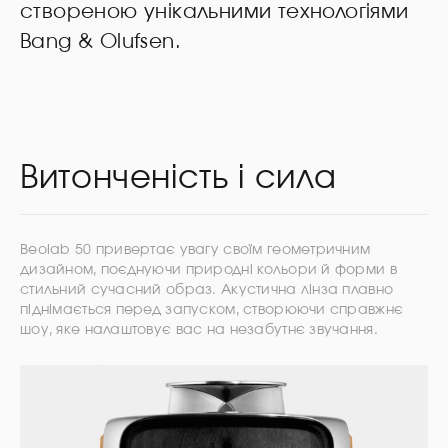
створеною унікальними технологіями
Bang & Olufsen.
Витонченість і сила
Beolab 50 привертає увагу своїм геометричним
дизайном, поєднуючи природні кольори й форми в
стильний сучасний образ. Акустична лінза плавно
піднімається перед запуском, створюючи справжнє
шоу, яке налаштовує вас на незабутнє звучання.