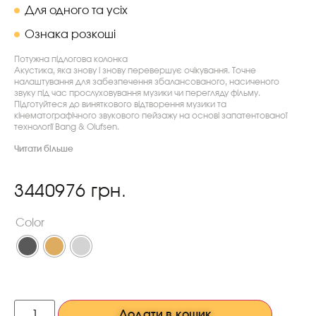
Для одного та усіх
Ознака розкоші
Потужна підлогова колонка
Акустика, яка знову і знову перевершує очікування. Точне
налаштування для забезпечення збалансованого, насиченого
звуку під час прослуховування музики чи перегляду фільму.
Підготуйтеся до виняткового відтворення музики та
кінематографічного звукового пейзажу на основі запатентованої
технології Bang & Olufsen.
Читати більше
3440976
грн.
Color
Додати в кошик