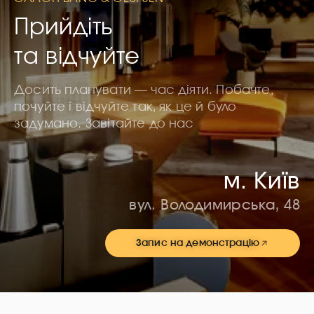
Прийдіть
та відчуйте
Досить планувати — час діяти. Побачте,
почуйте і відчуйте так, як це й було
задумано. Завітайте до нас
м. Київ
вул. Володимирська, 48
Запис на демонстрацію