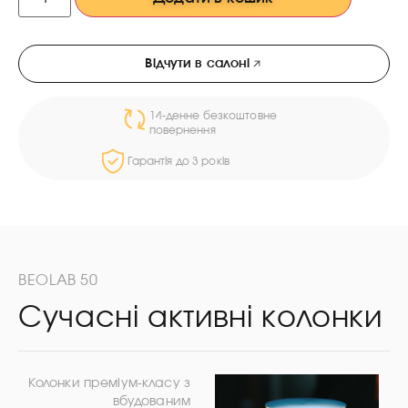
Відчути в салоні
14-денне безкоштовне
повернення
Гарантія до 3 років
BEOLAB 50
Сучасні активні колонки
Колонки преміум-класу з
вбудованим