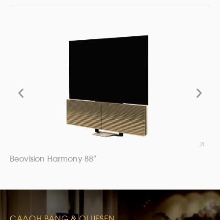
Beovision Harmony 88″
САЛОН BANG & OLUFSEN