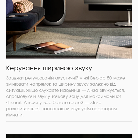
Керування шириною звуку
Завдяки регульованій акустичній лінзі Beolab 50 може
змінювати напрямок та ширину звуку залежно від
ситуації. Якщо слухаєте наодинці — лінза звужується,
спрямовуючи звук у точкову зону для максимальної
чіткості. А коли у вас багато гостей — лінза
розкривається, наповнюючи звук усім простором
кімнати.