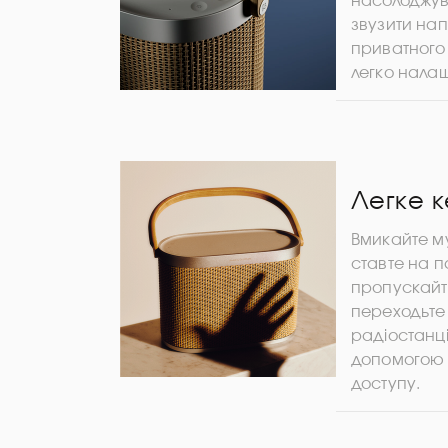
насолоджув
звузити на
приватного
легко налаш
Легке 
Вмикайте му
ставте на п
пропускайт
переходьте
радіостанці
допомогою 
доступу.