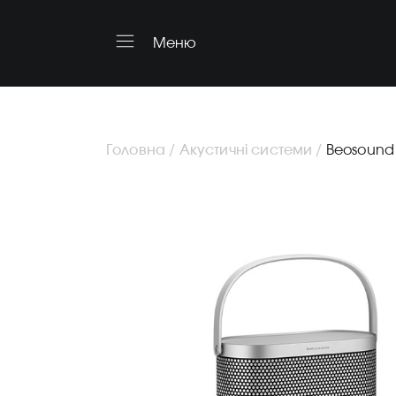
Меню
Головна /
Акустичні системи /
Beosound