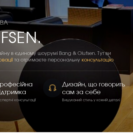
ТВА
FSEN.
айну в єдиному шоурумі Bang & Olufsen. Тут ви
овації
та отримаєте персональну
консультацію
рофесійна
Дизайн, що говорить
ідтримка
сам за себе
спертні консультації
Вишуканий стиль у кожній деталі