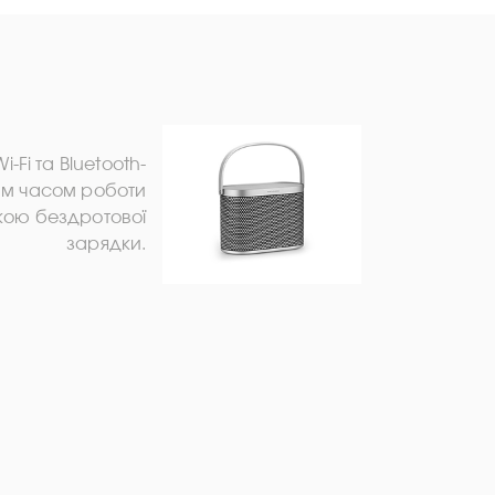
-Fi та Bluetooth-
им часом роботи
мкою бездротової
зарядки.