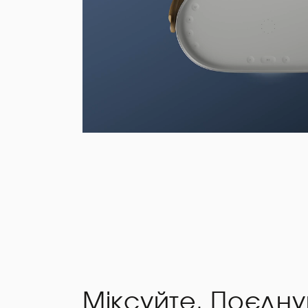
Міксуйте. Поєдну