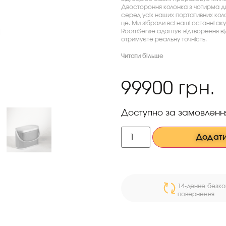
Двостороння колонка з чотирма д
серед усіх наших портативних коло
це. Ми зібрали всі наші останні а
RoomSense адаптує відтворення ві
отримуєте реальну точність.
Читати більше
99900
грн.
Доступно за замовлен
Додати
14-денне безк
повернення