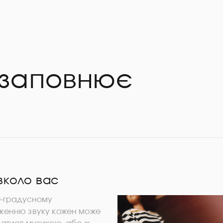
 заповнює
вколо вас
0-градусному
енню звуку кожен може