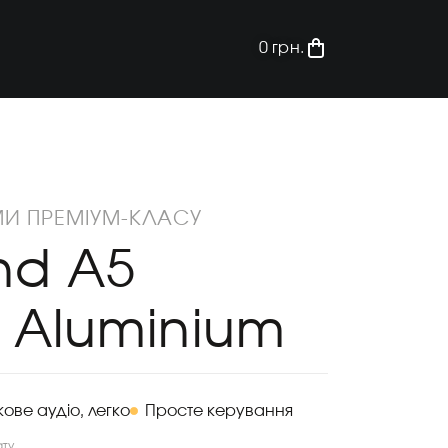
0
грн.
МИ ПРЕМІУМ-КЛАСУ
nd A5
 Aluminium
ове аудіо, легко
Просте керування
ту.