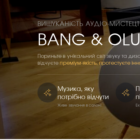
ВИШУКАНІСТЬ АУДІО-МИСТЕЦ
BANG & OLU
Пориньте в унікальний світ звуку та диз
відчуєте
преміум-якість, протестуєте інн
Музика, яку
П
потрібно відчути
п
Живе звучання в салоні
Ек