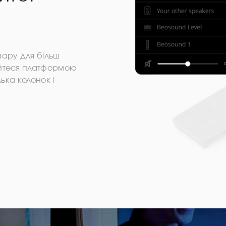
пару для більш
айтеся платформою
ька колонок і