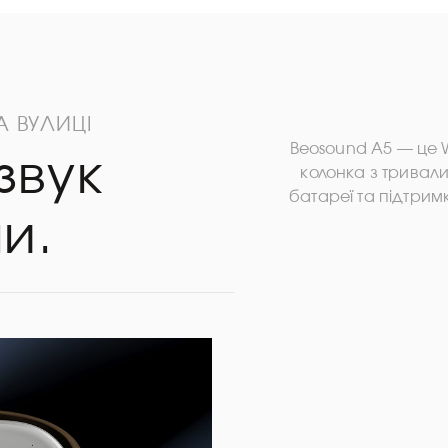
А ВУЛИЦІ
Beosound A5 — це Wi
звук
колонка з тривал
батареї та підтри
и.