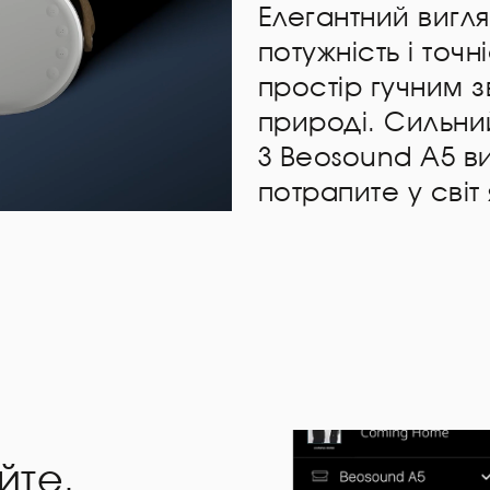
Елегантний вигл
потужність і точ
простір гучним 
природі. Сильний
З Beosound A5 ви
потрапите у світ
йте.