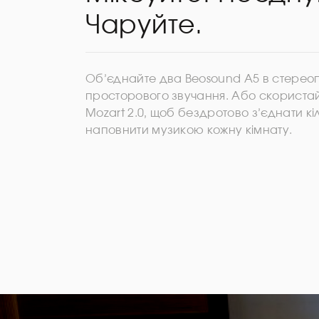
Чаруйте.
Об’єднайте два Beosound A5 в стерео
просторового звучання. Або скорист
Mozart 2.0, щоб бездротово з’єднати кіл
наповнити музикою кожну кімнату.