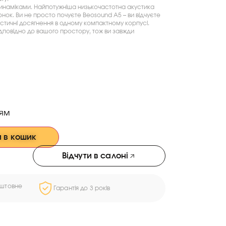
инаміками. Найпотужніша низькочастотна акустика
нок. Ви не просто почуєте Beosound A5 – ви відчуєте
кустичні досягнення в одному компактному корпусі.
дповідно до вашого простору, тож ви завжди
ням
 в кошик
Відчути в салоні
оштовне
Гарантія до 3 років