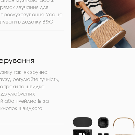
атися музикою, або ж
прямок звучання для
 прослуховування. Усе це
тувати в додатку B&O.
керування
зику так, як зручно:
аузу, регулюйте гучність,
е треки та швидко
 до улюблених
й або плейлистів за
кнопок швидкого