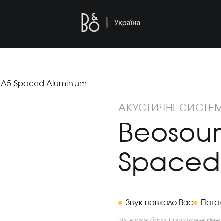
 A5 Spaced Aluminium
АКУСТИЧНІ СИСТЕ
Beosou
Spaced
Звук навколо Вас
Поток
Відтворює баси. Прораховує кімна