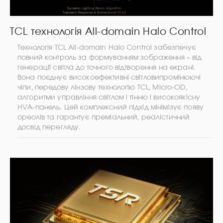
TCL технологія All-domain Halo Control
Технологія TCL All-domain Halo Control забезпечує
повний контроль за формуванням зображення – від
генерації світла до точного відтворення на екрані.
Вона поєднує високоефективні світловипромінюючі
чіпи, передову лінзову технологію TCL, Micro-OD,
алгоритми управління світлом і тінню і високоякісну
HVA-панель. Цей комплексний підхід мінімізує появу
ореолів та гарантує преміальний, реалістичний
досвід перегляду.