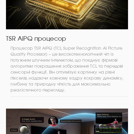
TSR AiPQ процесор
Процесор TSR AiPQ (TCL Super Recognition Ai Picture
Quality Processor) – це високотехнологічний чіп із
потужним штучним інтелектом, що поєднує фірмові
алгоритми покращення зображення TCL та передові
сенсорні функції. Він оптимізує картинку на рівні
пікселів, надаючи кожному кадру яскраву динаміку,
глибину та природну чіткість для максимально
реалістичного перегляду.