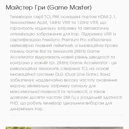
Майстер Гри (Game Master)
Телевізори серії TCL P8K оснащені портом HDMI 2.1,
технологіями ALLM, 144Hz VRR та 120Hz VRR, що
гарантують наднизьку затримку та автоматичну
оптимізацію зображення для ігор. Підтримка VRR із
сертифікацією FreeSync Premium Pro забезпечує
неймовірно плавний геймплей, а інноваційна ігрова
панель Game Bar та технологія 288Hz Game
Accelerator відкривають новий рівень швидкості та
контролю у кожній грі. 288Hz Game Accelerator - це
революційна технологія, створена TCL на основі
інноваційної системи DLG (Dual Line Gate). Вона
забезпечує надзвичайно високу частоту оновлення
екрану, мінімальну затримку сигналу для
максимальної плавності та чутливості, а також
дозволяє досягти частоти 288 Гц у роздільній здатності
FHD, що робить телевізор ідеальним вибором для
динамічних ігор.