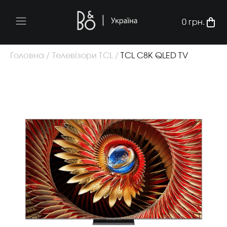
0
грн.
Головна /
Телевізори TCL /
TCL C8K QLED TV