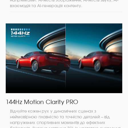
напрямками: AI-якість зображення, AI-якість звуку, AI-
взаємодія та AI-генерація контенту.
144Hz Motion Clarity PRO
Відчуйте кожен рух у динамічних сценах з
неймовірною плавністю та точністю деталей – від
напружених спортивних моментів до ефектних