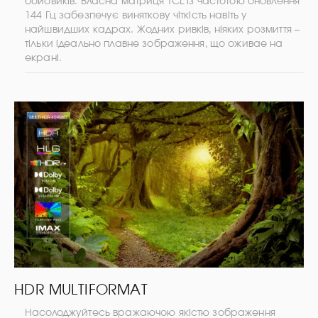
бойовиків. Власна матриця TCL із частотою оновлення
144 Гц забезпечує виняткову чіткість навіть у
найшвидших кадрах. Жодних ривків, ніяких розмиття –
тільки ідеально плавне зображення, що оживае на
екрані.
HDR MULTIFORMAT
Насолоджуйтесь вражаючою якістю зображення