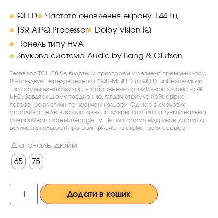
QLED
Частота оновлення екрану 144 Гц
TSR AiPQ Processor
Dolby Vision IQ
Панель типу HVA
Звукова система Audio by Bang & Olufsen
Телевізор TCL C8K є видатним пристроєм у сегменті преміум-класу.
Він поєднує передові технології QD-MiniLED та QLED, забезпечуючи
тим самим виняткову якість зображення з роздільною здатністю 4K
UHD. Завдяки цьому поєднанню, глядач отримує неймовірно
яскраві, реалістичні та насичені кольори. Однією з ключових
особливостей є використання популярної та багатофункціональної
операційної системи Google TV. Ця платформа відкриває доступ до
величезної кількості програм, фільмів та стрімінгових сервісів.
Діагональ, дюйм
65
75
Додати в кошик