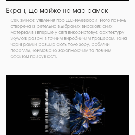
Екран, що майже не має рамок
C8K змінює уявлення про LED-телевізори. Його панель
створена із ретельно відібраних високоякісних
матеріалів і вперше у світі використовує архітектуру
Skywork разом із точним виробничим процесом. Тонкі
чорні рамки розширюють поле зору, роблячи
перегляд неймовірно захоплюючим та повним
ефектом присутності.