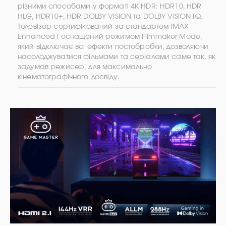
різними способами у форматі 4K HDR: HDR10, HDR
HLG, HDR10+, HDR DOLBY VISION та DOLBY VISION IQ.
Телевізор сертифікований за стандартом IMAX
Enhanced і оснащений режимом Filmmaker Mode,
який відключає всі ефекти постобробки, дозволяючи
насолоджуватися фільмами та серіалами саме так, як
задумав режисер, для максимально
кінематографічного досвіду.