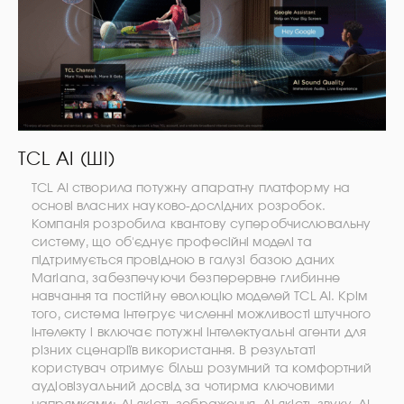
TCL AI (ШІ)
TCL AI створила потужну апаратну платформу на
основі власних науково-дослідних розробок.
Компанія розробила квантову суперобчислювальну
систему, що об'єднує професійні моделі та
підтримується провідною в галузі базою даних
Mariana, забезпечуючи безперервне глибинне
навчання та постійну еволюцію моделей TCL AI. Крім
того, система інтегрує численні можливості штучного
інтелекту і включає потужні інтелектуальні агенти для
різних сценаріїв використання. В результаті
користувач отримує більш розумний та комфортний
аудіовізуальний досвід за чотирма ключовими