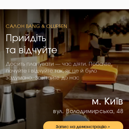
САЛОН BANG & OLUFSEN
Прийдіть
та відчуйте
Досить планувати — час діяти. Побачте,
почуйте і відчуйте так, як це й було
задумано. Завітайте до нас
м. Київ
вул. Володимирська, 48
Запис на демонстрацію