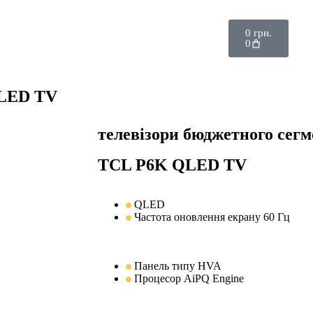
0
грн.
0
LED TV
телевізори бюджетного сегм
TCL P6K QLED TV
QLED
Частота оновлення екрану 60 Гц
Панель типу HVA
Процесор AiPQ Engine