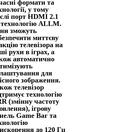
часні формати та
хнології, у тому
слі порт HDMI 2.1
 технологію ALLM.
ни зможуть
безпечити миттєву
акцію телевізора на
ші рухи в іграх, а
кож автоматично
тимізують
лаштування для
існого зображення.
кож телевізор
дтримує технологію
R (змінну частоту
овлення), ігрову
нель Game Bar та
хнологію
искорення до 120 Гц