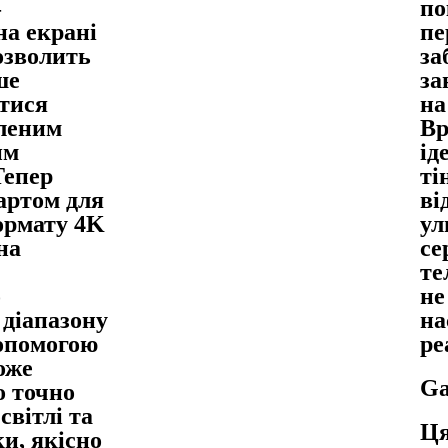
–
по
на екрані
пе
озволить
за
ше
за
тися
на
леним
Вр
им
ід
Тепер
ті
артом для
ві
ормату 4K
ул
на
се
те
о
не
 діапазону
на
допомогою
ре
оже
Ga
 точно
світлі та
Ця
ки, якісно