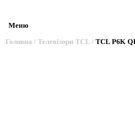
Меню
Головна /
Телевізори TCL /
TCL P6K Q