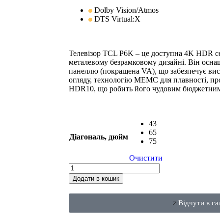
Dolby Vision/Atmos
DTS Virtual:X
Телевізор TCL P6K – це доступна 4K HDR се
металевому безрамковому дизайні. Він ос
панеллю (покращена VA), що забезпечує вис
огляду, технологію MEMC для плавності, пр
HDR10, що робить його чудовим бюджетним
43
65
Діагональ, дюйм
75
Очистити
Додати в кошик
Відчути в са