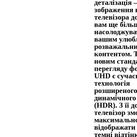
деталізація 
зображення 
телевізора д
вам ще біль
насолоджува
вашим улюб
розважальн
контентом. 
новим станд
перегляду ф
UHD є сучас
технологія
розширеног
динамічного
(HDR). З її 
телевізор зм
максимально
відображати 
темні відтін