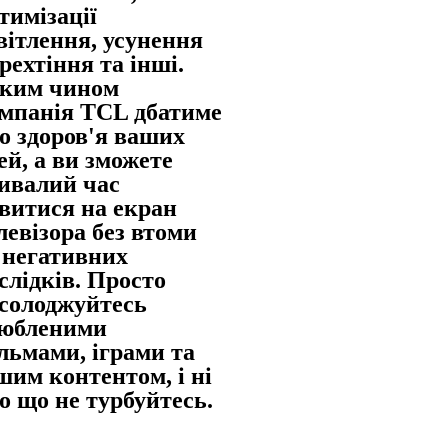
тимізації
вітлення, усунення
рехтіння та інші.
ким чином
мпанія TCL дбатиме
о здоров'я ваших
ей, а ви зможете
ивалий час
витися на екран
левізора без втоми
 негативних
слідків. Просто
солоджуйтесь
юбленими
льмами, іграми та
шим контентом, і ні
о що не турбуйтесь.