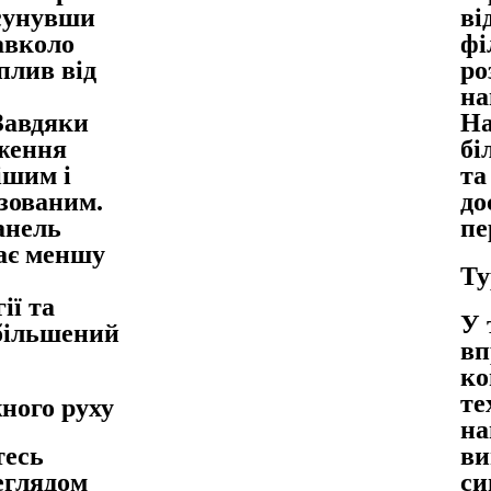
сунувши
ві
авколо
фі
вплив від
ро
на
Завдяки
На
ження
бі
ішим і
та
ізованим.
до
анель
пе
ає меншу
Ту
ії та
У 
збільшений
вп
ко
те
ного руху
на
тесь
ви
еглядом
си