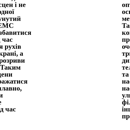
цен і не
оп
одної
ос
сунутий
ме
MEMC
Та
збавитися
ко
 час
пр
я рухів
оч
крані, а
тр
 розриви
ди
 Таким
те
цени
та
бражатися
на
плавно,
на
и
ул
е
фі
д час
ін
пр