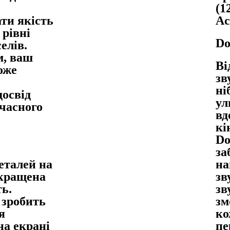
о
(1
ти якість
Ac
 рівні
Do
елів.
м, ваш
Ві
оже
зв
ні
освід
ул
учасного
вд
кі
Do
за
еталей на
на
окращена
зв
ь.
зв
зробить
зм
я
ко
на екрані
пе