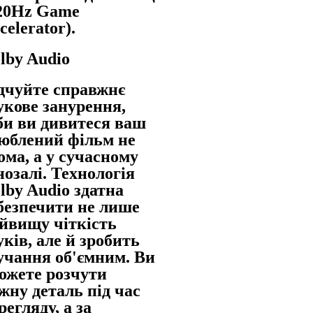
20Hz Game
celerator).
lby Audio
дчуйте справжнє
укове занурення,
би ви дивитеся ваш
юблений фільм не
ома, а у сучасному
нозалі. Технологія
lby Audio здатна
безпечити не лише
йвищу чіткість
уків, але й зробить
учання об'ємним. Ви
ожете розчути
жну деталь під час
регляду, а за