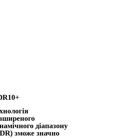
DR10+
хнологія
зширеного
намічного діапазону
DR) зможе значно