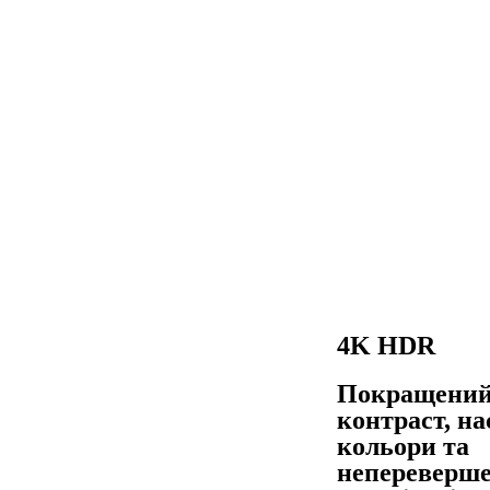
4K HDR
Покращени
контраст, на
кольори та
непереверш