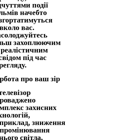
дчуттями події
льмів начебто
згортатимуться
вколо вас.
солоджуйтесь
льш захоплюючим
 реалістичним
свідом під час
регляду.
рбота про ваш зір
телевізор
роваджено
мплекс захисних
хнологій,
приклад, зниження
промінювання
нього світла,