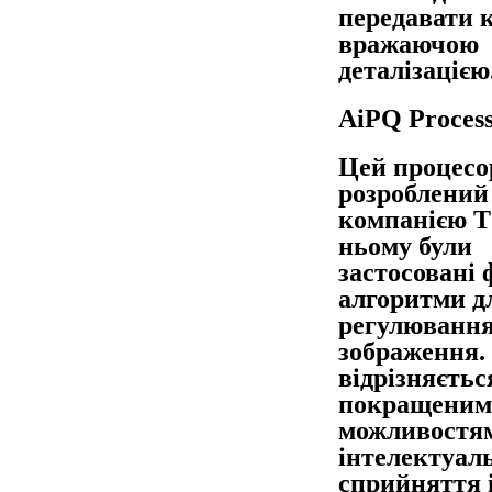
передавати 
вражаючою
деталізацією
AiPQ Proces
Цей процесо
розроблений
компанією T
ньому були
застосовані 
алгоритми д
регулювання
зображення.
відрізняєтьс
покращеним
можливостя
інтелектуал
сприйняття 