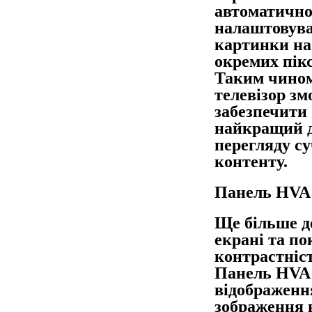
автоматичн
налаштовува
картинки на
окремих пікс
Таким чино
телевізор зм
забезпечити
найкращий д
перегляду с
контенту.
Панель HVA
Ще більше д
екрані та п
контрастніст
Панель HVA 
відображенн
зображення 