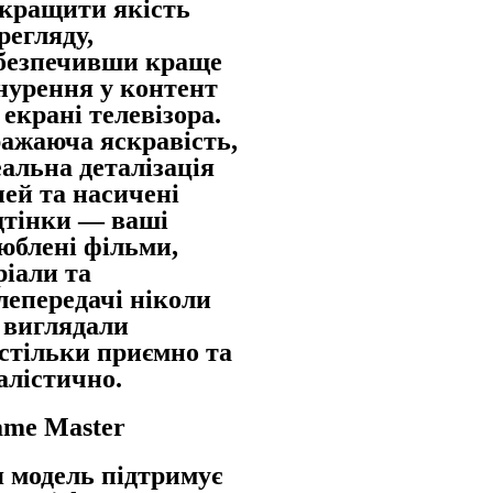
кращити якість
регляду,
безпечивши краще
нурення у контент
 екрані телевізора.
ажаюча яскравість,
еальна деталізація
ней та насичені
дтінки — ваші
юблені фільми,
ріали та
лепередачі ніколи
 виглядали
стільки приємно та
алістично.
me Master
 модель підтримує