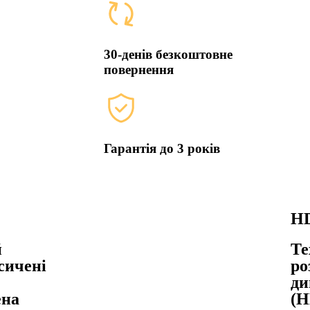
30-денів безкоштовне
повернення
Гарантія до 3 років
H
й
Те
сичені
ро
ди
ена
(H