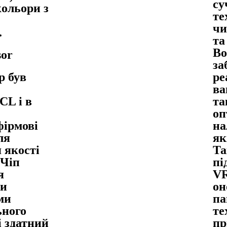
су
кольори з
те
чи
.
та
Во
sor
за
р був
ре
ва
CL і в
та
оп
фірмові
на
ля
як
 якості
Та
 Чіп
пі
я
VR
и
он
ми
па
ьного
те
і здатний
пр