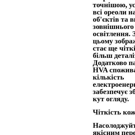
точнішою, у
всі ореоли н
об'єктів та 
зовнішнього
освітлення. 
цьому зобра
стає ще чітк
більш детал
Додатково п
HVA спожив
кількість
електроенерг
забезпечує 
кут огляду.
Чіткість кож
Насолоджуй
якісним пер