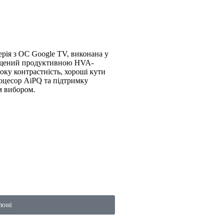
рія з ОС Google TV, виконана у
нащений продуктивною HVA-
оку контрастність, хороші кути
оцесор AiPQ та підтримку
 вибором.
лоні