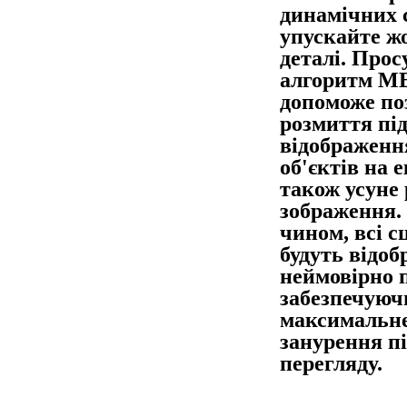
динамічних с
упускайте ж
деталі. Про
алгоритм 
допоможе по
розмиття під
відображенн
об'єктів на е
також усуне
зображення.
чином, всі с
будуть відо
неймовірно 
забезпечуюч
максимальн
занурення пі
перегляду.