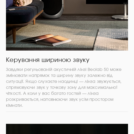
Керування шириною звуку
Завдяки регульованій акустичній лінзі Beolab 50 може
змінювати напрямок та ширину звуку залежно від
ситуації. Якщо слухаєте наодинці — лінза звужується,
спрямовуючи звук у точкову зону для максимальної
чіткості. А коли у вас багато гостей — лінза
розкривається, наповнюючи звук усім простором
кімнати.