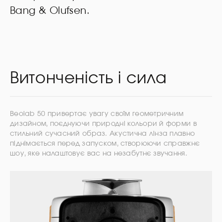
Bang & Olufsen.
Витонченість і сила
Beolab 50 привертає увагу своїм геометричним
дизайном, поєднуючи природні кольори й форми в
стильний сучасний образ. Акустична лінза плавно
піднімається перед запуском, створюючи справжнє
шоу, яке налаштовує вас на незабутнє звучання.