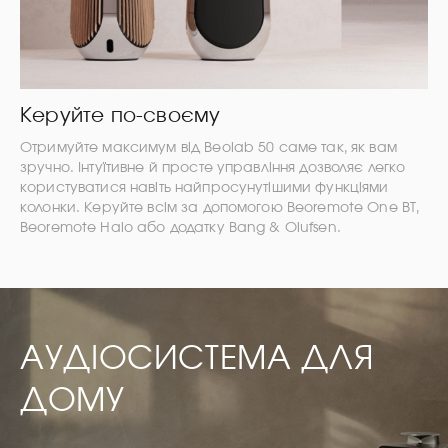
Керуйте по-своєму
Отримуйте максимум від Beolab 50 саме так, як вам
зручно. Інтуїтивне й просте управління дозволяє легко
користуватися навіть найпросунутішими функціями
колонки. Керуйте всім за допомогою Beoremote One BT,
Beoremote Halo або додатку Bang & Olufsen.
АУДІОСИСТЕМА ДЛЯ
ДОМУ