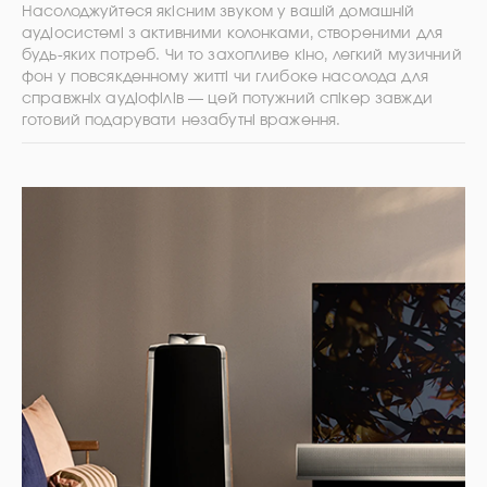
Насолоджуйтеся якісним звуком у вашій домашній
аудіосистемі з активними колонками, створеними для
будь-яких потреб. Чи то захопливе кіно, легкий музичний
фон у повсякденному житті чи глибоке насолода для
справжніх аудіофілів — цей потужний спікер завжди
готовий подарувати незабутні враження.