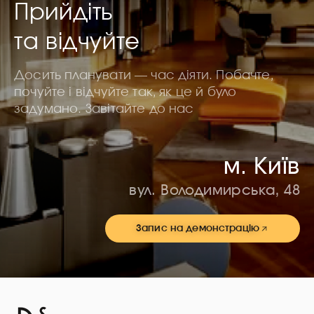
Прийдіть
та відчуйте
Досить планувати — час діяти. Побачте,
почуйте і відчуйте так, як це й було
задумано. Завітайте до нас
м. Київ
вул. Володимирська, 48
Запис на демонстрацію