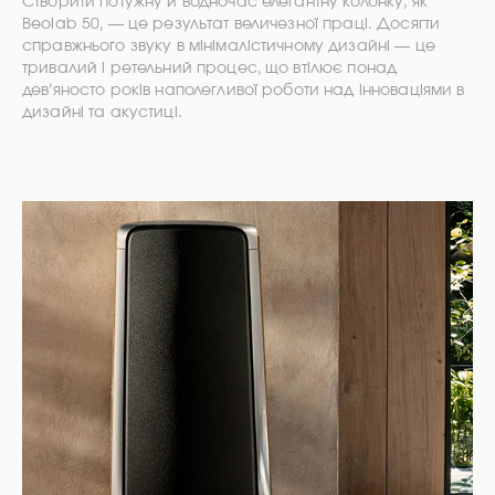
Створити потужну й водночас елегантну колонку, як
Beolab 50, — це результат величезної праці. Досягти
справжнього звуку в мінімалістичному дизайні — це
тривалий і ретельний процес, що втілює понад
дев’яносто років наполегливої роботи над інноваціями в
дизайні та акустиці.