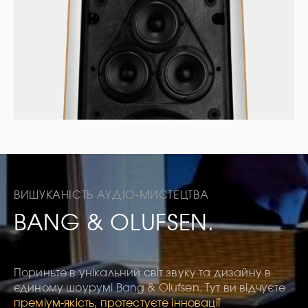
ВИШУКАНІСТЬ АУДІО-МИСТЕЦТВА
BANG & OLUFSEN.
Пориньте в унікальний світ звуку та дизайну в
єдиному шоурумі Bang & Olufsen. Тут ви відчуєте
преміум-якість, протестуєте інновації