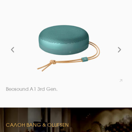
Beosound A1 3rd Gen.
САЛОН BANG & OLUFSEN