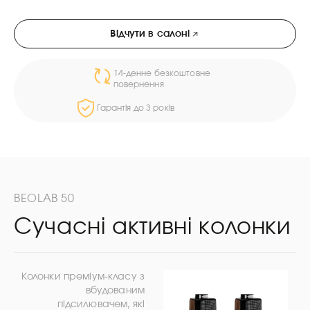
Відчути в салоні
14-денне безкоштовне
повернення
Гарантія до 3 років
BEOLAB 50
Сучасні активні колонки
Колонки преміум-класу з
вбудованим
підсилювачем, які