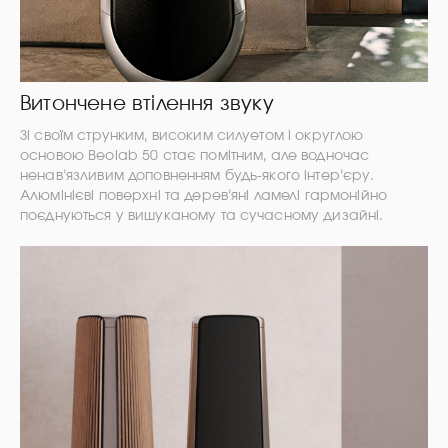
Витончене втілення звуку
Зі своїм струнким, високим силуетом і округлою
основою Beolab 50 стає помітним, але водночас
ненав’язливим доповненням будь-якого інтер’єру.
Алюмінієві поверхні та дерев’яні ламелі гармонійно
поєднуються у вишуканому та сучасному дизайні.