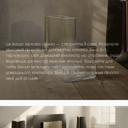
Це ваша звукова сцена — створюйте її самі. Розширте
звуковий простір за допомогою колонок Beolab і
перетворіть свій домашній кінотеатр на справжнє аудіо-
видовище далеко за межами вітальні. Відкрийте для
себе безліч можливостей і зрозумійте, чому системи
домашнього кінотеатру Bang & Olufsen — це не просто
звук для фільмів.