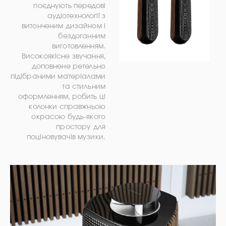
поєднують передові
аудіотехнології з
витонченим дизайном і
бездоганним
виготовленням.
Високоякісне звучання,
доповнене ретельно
підібраними матеріалами
та стильним
оформленням, робить ці
колонки справжньою
окрасою будь-якого
простору для
поціновувачів музики.