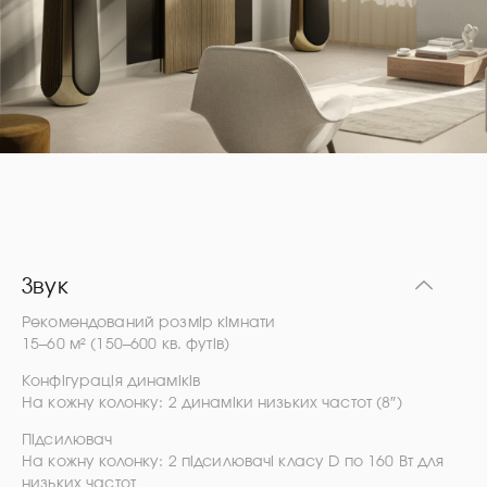
Звук
Рекомендований розмір кімнати
15–60 м² (150–600 кв. футів)
Конфігурація динаміків
На кожну колонку: 2 динаміки низьких частот (8″)
Підсилювач
На кожну колонку: 2 підсилювачі класу D по 160 Вт для
низьких частот