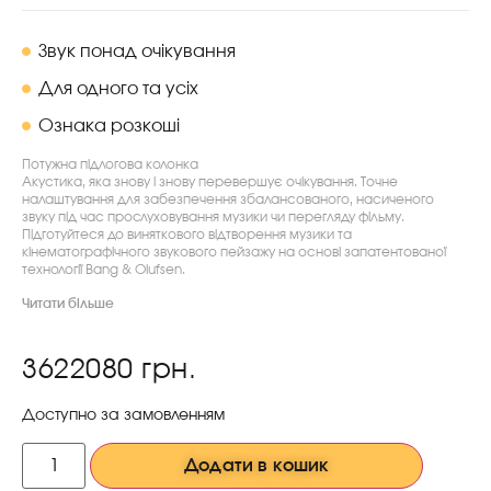
Звук понад очікування
Для одного та усіх
Ознака розкоші
Потужна підлогова колонка
Акустика, яка знову і знову перевершує очікування. Точне
налаштування для забезпечення збалансованого, насиченого
звуку під час прослуховування музики чи перегляду фільму.
Підготуйтеся до виняткового відтворення музики та
кінематографічного звукового пейзажу на основі запатентованої
технології Bang & Olufsen.
Читати більше
3622080
грн.
Доступно за замовленням
Додати в кошик