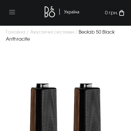
0
грн.
Головна /
Акустичні системи /
Beolab 50 Black
Anthracite