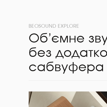
BEOSOUND EXPLORE
Об’ємне зв
без додатк
сабвуфера