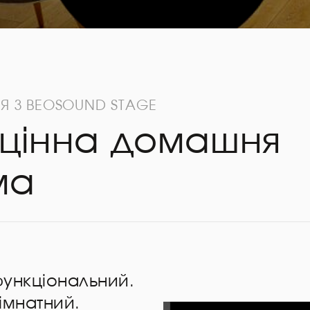
Я З BEOSOUND STAGE
цінна домашня
ма
функціональний.
імнатний.