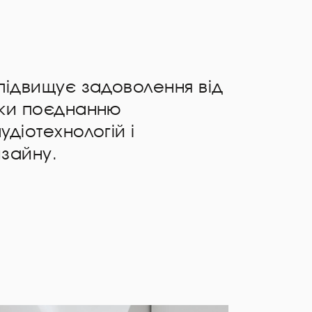
підвищує задоволення від
яки поєднанню
діотехнологій і
зайну.