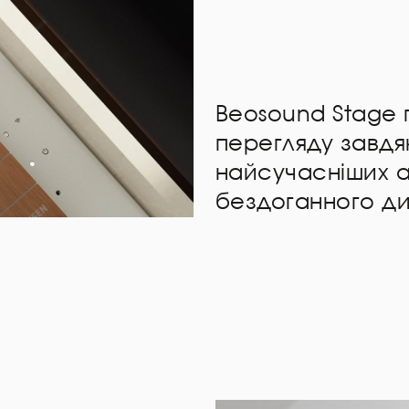
Beosound Stage 
перегляду завд
найсучасніших ау
бездоганного ди