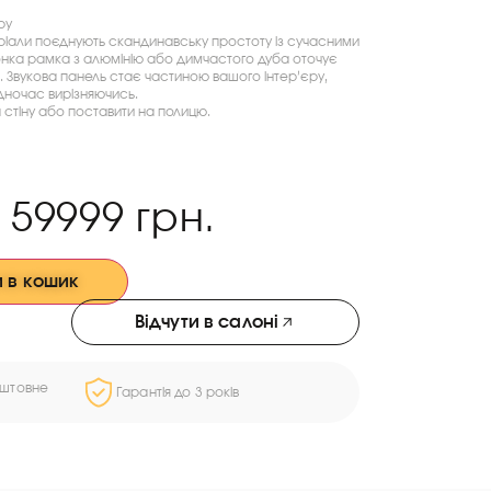
ру
еріали поєднують скандинавську простоту із сучасними
онка рамка з алюмінію або димчастого дуба оточує
Звукова панель стає частиною вашого інтер’єру,
дночас вирізняючись.
 стіну або поставити на полицю.
59999
грн.
 в кошик
Відчути в салоні
оштовне
Гарантія до 3 років