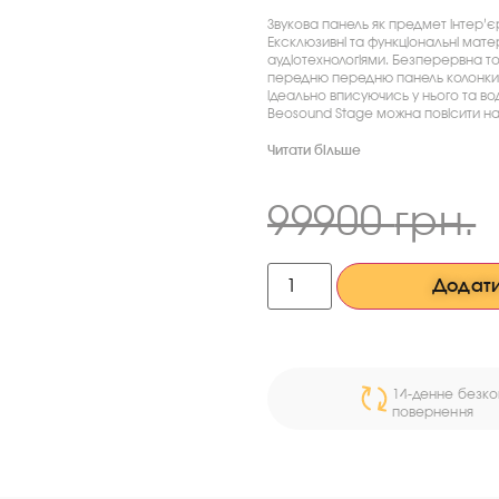
Звукова панель як предмет інтер’є
Ексклюзивні та функціональні мат
аудіотехнологіями. Безперервна т
передню передню панель колонки. 
ідеально вписуючись у нього та во
Beosound Stage можна повісити на
Читати більше
99900
грн.
Додати
14-денне безк
повернення