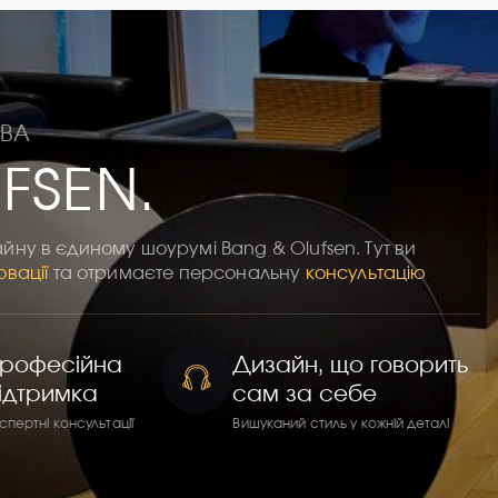
ТВА
FSEN.
айну в єдиному шоурумі Bang & Olufsen. Тут ви
овації
та отримаєте персональну
консультацію
рофесійна
Дизайн, що говорить
ідтримка
сам за себе
спертні консультації
Вишуканий стиль у кожній деталі