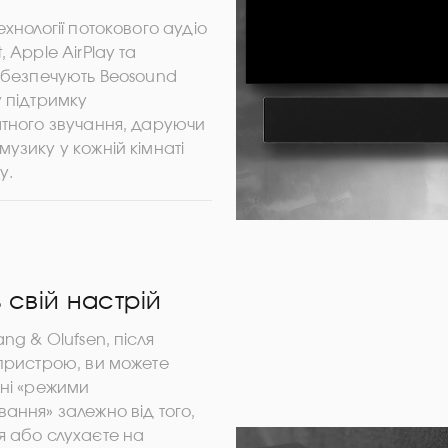
ехнології потокового аудіо
 Apple AirPlay та
забезпечують Beosound
 підтримку
атного звучання, даруючи
узику у кожній кімнаті
у.
 свій настрій
ang & Olufsen, після
 пристрою, ви можете
зні «режими
ання» залежно від того,
я або слухаєте на