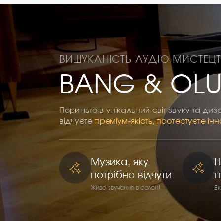
ВИШУКАНІСТЬ АУДІО-МИСТЕЦ
BANG & OLU
Пориньте в унікальний світ звуку та диз
відчуєте
преміум-якість, протестуєте інн
Музика, яку
П
потрібно відчути
п
Живе звучання в салоні
Ек