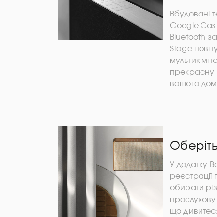
Вбудовані т
Google Cast,
Bluetooth 
Stage повну
мультикімн
прекрасну м
вашого дом
Оберіть
У додатку B
реєстрації
обирати рі
прослуховув
що дивитес