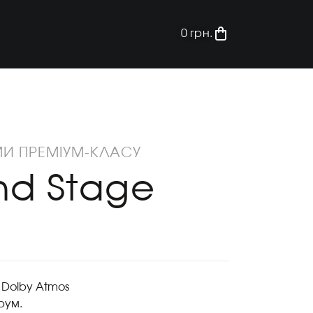
0
грн.
МИ ПРЕМІУМ-КЛАСУ
nd Stage
 Dolby Atmos
рум.