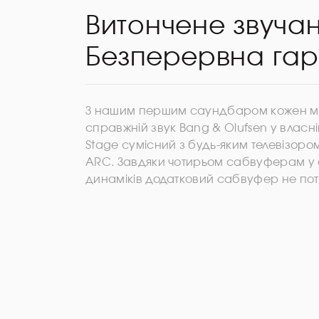
Витончене звучан
Безперервна гар
З нашим першим саундбаром кожен мо
справжній звук Bang & Olufsen у власні
Stage сумісний з будь-яким телевізоро
ARC. Завдяки чотирьом сабвуферам у 
динаміків додатковий сабвуфер не пот