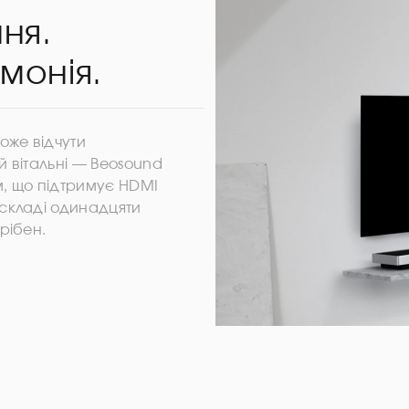
ня.
монія.
же відчути
й вітальні — Beosound
м, що підтримує HDMI
складі одинадцяти
рібен.