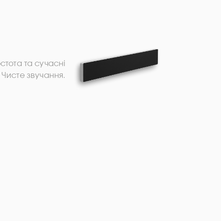
тота та сучасні
. Чисте звучання.