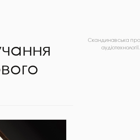
Скандинавська прос
учання
аудіотехнології
ового