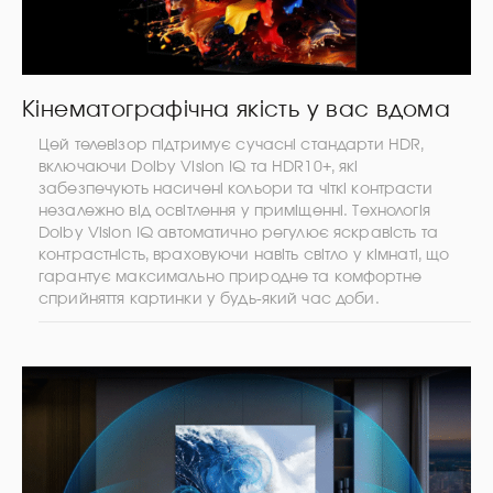
Кінематографічна якість у вас вдома
Цей телевізор підтримує сучасні стандарти HDR,
включаючи Dolby Vision IQ та HDR10+, які
забезпечують насичені кольори та чіткі контрасти
незалежно від освітлення у приміщенні. Технологія
Dolby Vision IQ автоматично регулює яскравість та
контрастність, враховуючи навіть світло у кімнаті, що
гарантує максимально природне та комфортне
сприйняття картинки у будь-який час доби.