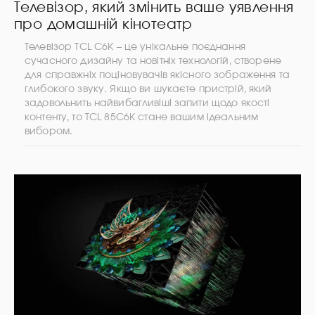
Телевізор, який змінить ваше уявлення
про домашній кінотеатр
Телевізор TCL C6K – це унікальне поєднання
сучасного дизайну та новітніх технологій, створене
для справжніх поціновувачів якісного зображення та
глибокого звуку. Якщо ви шукаєте пристрій, який
задовольнить найвибагливіші запити щодо якості
контенту, то TCL 85C6K стане вашим ідеальним
вибором.