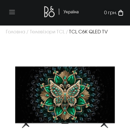
0
грн.
Головна /
Телевізори TCL /
TCL C6K QLED TV