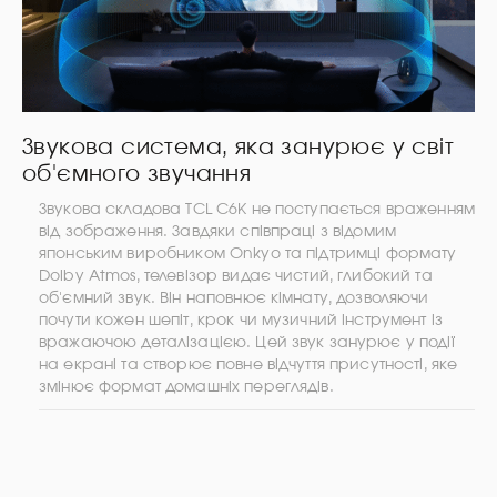
Звукова система, яка занурює у світ
об'ємного звучання
Звукова складова TCL C6K не поступається враженням
від зображення. Завдяки співпраці з відомим
японським виробником Onkyo та підтримці формату
Dolby Atmos, телевізор видає чистий, глибокий та
об'ємний звук. Він наповнює кімнату, дозволяючи
почути кожен шепіт, крок чи музичний інструмент із
вражаючою деталізацією. Цей звук занурює у події
на екрані та створює повне відчуття присутності, яке
змінює формат домашніх переглядів.