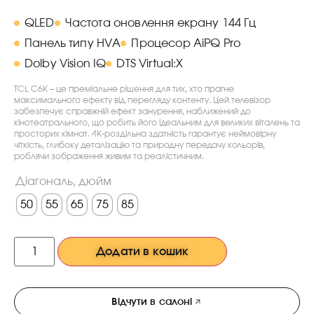
QLED
Частота оновлення екрану 144 Гц
Панель типу HVA
Процесор AiPQ Pro
Dolby Vision IQ
DTS Virtual:X
TCL C6K – це преміальне рішення для тих, хто прагне
максимального ефекту від перегляду контенту. Цей телевізор
забезпечує справжній ефект занурення, наближений до
кінотеатрального, що робить його ідеальним для великих віталень та
просторих кімнат. 4K-роздільна здатність гарантує неймовірну
чіткість, глибоку деталізацію та природну передачу кольорів,
роблячи зображення живим та реалістичним.
Діагональ, дюйм
50
55
65
75
85
Додати в кошик
Відчути в салоні