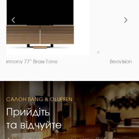
Beovision Harmony 88″
САЛОН BANG & OLUFSEN
Прийдіть
та відчуйте