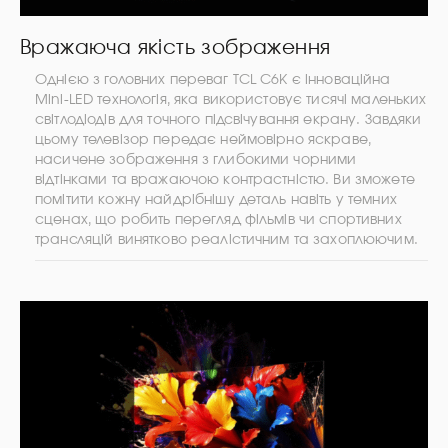
Вражаюча якість зображення
Однією з головних переваг TCL C6K є інноваційна
Mini-LED технологія, яка використовує тисячі маленьких
світлодіодів для точного підсвічування екрану. Завдяки
цьому телевізор передає неймовірно яскраве,
насичене зображення з глибокими чорними
відтінками та вражаючою контрастністю. Ви зможете
помітити кожну найдрібнішу деталь навіть у темних
сценах, що робить перегляд фільмів чи спортивних
трансляцій винятково реалістичним та захоплюючим.