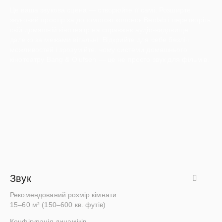
Це ваша звукова сцена — створюйте її самі. Розширте
звуковий простір за допомогою колонок Beolab і перетворіть
свій домашній кінотеатр на справжнє аудіо-видовище
далеко за межами вітальні. Відкрийте для себе безліч
можливостей і зрозумійте, чому системи домашнього
кінотеатру Bang & Olufsen — це не просто звук для фільмів.
Звук
Рекомендований розмір кімнати
15–60 м² (150–600 кв. футів)
Конфігурація динаміків