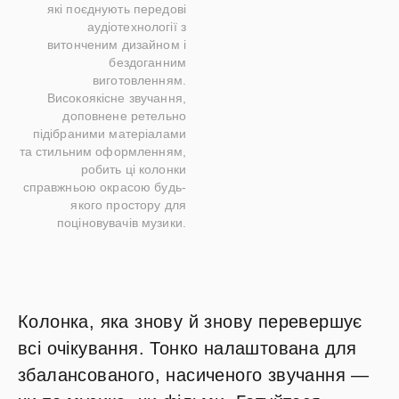
які поєднують передові
аудіотехнології з
витонченим дизайном і
бездоганним
виготовленням.
Високоякісне звучання,
доповнене ретельно
підібраними матеріалами
та стильним оформленням,
робить ці колонки
справжньою окрасою будь-
якого простору для
поціновувачів музики.
Колонка, яка знову й знову перевершує
всі очікування. Тонко налаштована для
збалансованого, насиченого звучання —