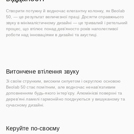
Створити потужну й водночас елегантну колонку, як Beolab
50, — це результат величезної праці. Досягти справжнього
звуку в мінімалістичному дизайні — це тривалий і ретельний
процес, що втілює понад дев’яносто років наполегливої
роботи над інноваціями в дизайні та акустиці.
Витончене втілення звуку
Зі своїм струнким, високим силуетом і округлою основою
Beolab 50 стає помітним, але водночас ненав’язливим
доповненням будь-якого інтер’єру. Алюмінієві поверхні та
дерев’яні ламелі гармонійно поєднуються у вишуканому та
сучасному дизайні.
Керуйте по-своєму