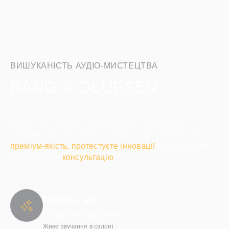
ВИШУКАНІСТЬ АУДІО-МИСТЕЦТВА
BANG & OLUFSEN.
Пориньте в унікальний світ звуку та дизайну в
єдиному шоурумі Bang & Olufsen. Тут ви відчуєте
преміум-якість, протестуєте інновації
та отримаєте
персональну
консультацію
Музика, яку
потрібно відчути
Живе звучання в салоні