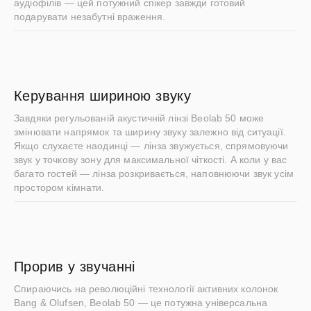
аудіофілів — цей потужний спікер завжди готовий
подарувати незабутні враження.
Керування шириною звуку
Завдяки регульованій акустичній лінзі Beolab 50 може
змінювати напрямок та ширину звуку залежно від ситуації.
Якщо слухаєте наодинці — лінза звужується, спрямовуючи
звук у точкову зону для максимальної чіткості. А коли у вас
багато гостей — лінза розкривається, наповнюючи звук усім
простором кімнати.
Прорив у звучанні
Спираючись на революційні технології активних колонок
Bang & Olufsen, Beolab 50 — це потужна універсальна