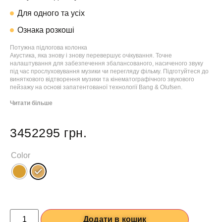
Для одного та усіх
Ознака розкоші
Потужна підлогова колонка
Акустика, яка знову і знову перевершує очікування. Точне
налаштування для забезпечення збалансованого, насиченого звуку
під час прослуховування музики чи перегляду фільму. Підготуйтеся до
виняткового відтворення музики та кінематографічного звукового
пейзажу на основі запатентованої технології Bang & Olufsen.
Читати більше
3452295
грн.
Color
Додати в кошик