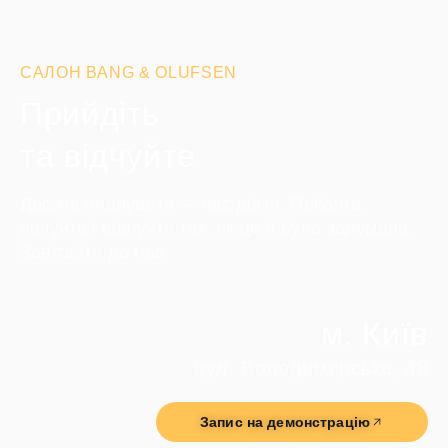
САЛОН BANG & OLUFSEN
Прийдіть
та відчуйте
Досить планувати — час діяти. Побачте,
почуйте і відчуйте так, як це й було задумано.
Завітайте до нас
м. Київ
вул. Володимирська, 48
Запис на демонстрацію