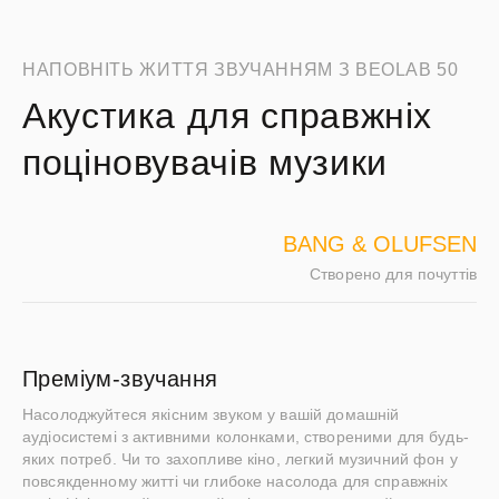
НАПОВНІТЬ ЖИТТЯ ЗВУЧАННЯМ З BEOLAB 50
Акустика для справжніх
поціновувачів музики
BANG & OLUFSEN
Створено для почуттів
Преміум-звучання
Насолоджуйтеся якісним звуком у вашій домашній
аудіосистемі з активними колонками, створеними для будь-
яких потреб. Чи то захопливе кіно, легкий музичний фон у
повсякденному житті чи глибоке насолода для справжніх